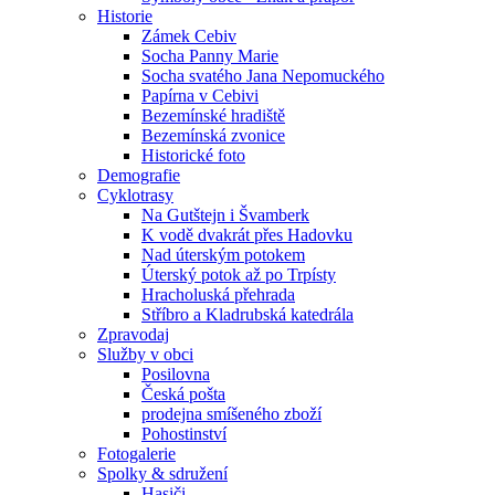
Historie
Zámek Cebiv
Socha Panny Marie
Socha svatého Jana Nepomuckého
Papírna v Cebivi
Bezemínské hradiště
Bezemínská zvonice
Historické foto
Demografie
Cyklotrasy
Na Gutštejn i Švamberk
K vodě dvakrát přes Hadovku
Nad úterským potokem
Úterský potok až po Trpísty
Hracholuská přehrada
Stříbro a Kladrubská katedrála
Zpravodaj
Služby v obci
Posilovna
Česká pošta
prodejna smíšeného zboží
Pohostinství
Fotogalerie
Spolky & sdružení
Hasiči