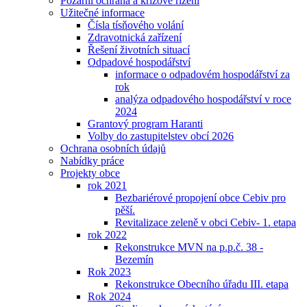
Požární ochrana a krizové řízení
Užitečné informace
Čísla tísňového volání
Zdravotnická zařízení
Řešení životních situací
Odpadové hospodářství
informace o odpadovém hospodářství za
rok
analýza odpadového hospodářství v roce
2024
Grantový program Haranti
Volby do zastupitelstev obcí 2026
Ochrana osobních údajů
Nabídky práce
Projekty obce
rok 2021
Bezbariérové propojení obce Cebiv pro
pěší.
Revitalizace zeleně v obci Cebiv- 1. etapa
rok 2022
Rekonstrukce MVN na p.p.č. 38 -
Bezemín
Rok 2023
Rekonstrukce Obecního úřadu III. etapa
Rok 2024