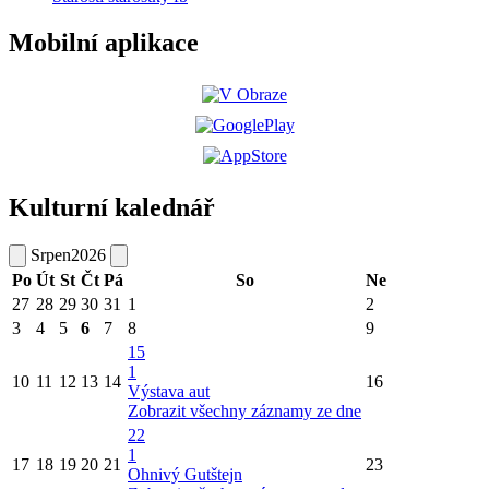
Mobilní aplikace
Kulturní kalednář
Srpen
2026
Po
Út
St
Čt
Pá
So
Ne
27
28
29
30
31
1
2
3
4
5
6
7
8
9
15
1
10
11
12
13
14
16
Výstava aut
Zobrazit všechny záznamy ze dne
22
1
17
18
19
20
21
23
Ohnivý Gutštejn