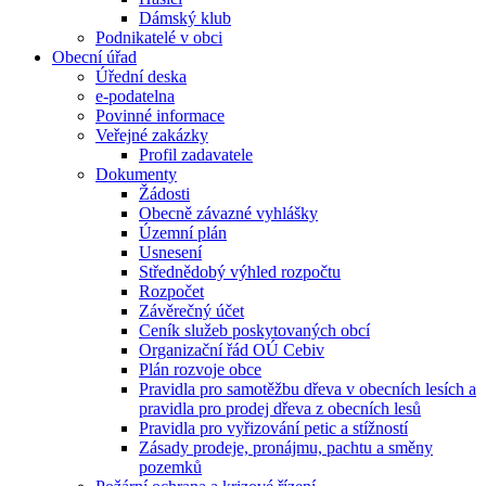
Dámský klub
Podnikatelé v obci
Obecní úřad
Úřední deska
e-podatelna
Povinné informace
Veřejné zakázky
Profil zadavatele
Dokumenty
Žádosti
Obecně závazné vyhlášky
Územní plán
Usnesení
Střednědobý výhled rozpočtu
Rozpočet
Závěrečný účet
Ceník služeb poskytovaných obcí
Organizační řád OÚ Cebiv
Plán rozvoje obce
Pravidla pro samotěžbu dřeva v obecních lesích a
pravidla pro prodej dřeva z obecních lesů
Pravidla pro vyřizování petic a stížností
Zásady prodeje, pronájmu, pachtu a směny
pozemků