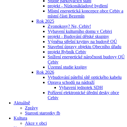
Studie parkovacích stání
projekt - Nízkonákladové bydlení
Místní energetická koncepce obce Cebiv a
místní části Bezemín
Rok 2025
Zvonokosy? Ne, Cebiv!
Vybavení kulturního domu v Cebivi
projekt - Budování dětské skupiny
Výměna střešní krytiny na budově OÚ
Stavební úpravy objektu Obecního úřadu
projekt Rybník Cebiv
Snížení energetické náročnosti budovy OÚ
Cebiv
Územní studie krajiny
Rok 2026
Vybudování páteřní sítě optického kabelu
Oprava schodů na nádraží
Vybavení jednotek SDH
Pořízení elektronické úřední desky obce
Cebiv
Aktuálně
Zprávy
Starosti starostky fb
Kultura
Akce v obci