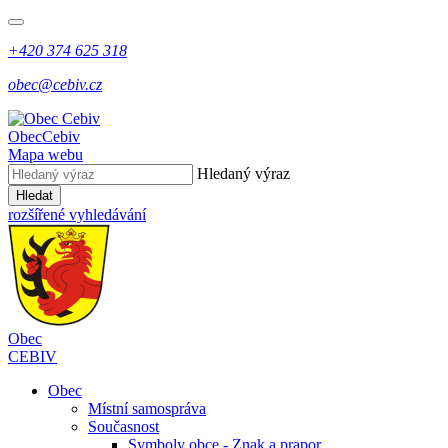
+420 374 625 318
obec@cebiv.cz
Obec
Cebiv
Mapa webu
Hledaný výraz
Hledat
rozšířené vyhledávání
Obec
CEBIV
Obec
Místní samospráva
Současnost
Symboly obce - Znak a prapor