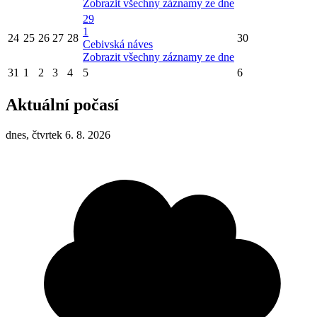
Zobrazit všechny záznamy ze dne
29
1
24
25
26
27
28
30
Cebivská náves
Zobrazit všechny záznamy ze dne
31
1
2
3
4
5
6
Aktuální počasí
dnes, čtvrtek 6. 8. 2026