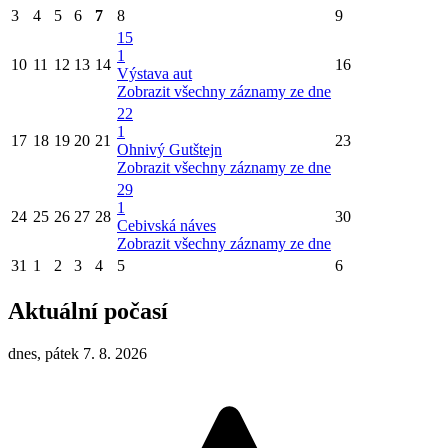
3
4
5
6
7
8
9
15
1
10
11
12
13
14
16
Výstava aut
Zobrazit všechny záznamy ze dne
22
1
17
18
19
20
21
23
Ohnivý Gutštejn
Zobrazit všechny záznamy ze dne
29
1
24
25
26
27
28
30
Cebivská náves
Zobrazit všechny záznamy ze dne
31
1
2
3
4
5
6
Aktuální počasí
dnes, pátek 7. 8. 2026