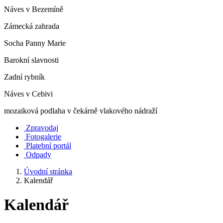
Náves v Bezemíně
Zámecká zahrada
Socha Panny Marie
Barokní slavnosti
Zadní rybník
Náves v Cebivi
mozaiková podlaha v čekárně vlakového nádraží
Zpravodaj
Fotogalerie
Platební portál
Odpady
Úvodní stránka
Kalendář
Kalendář