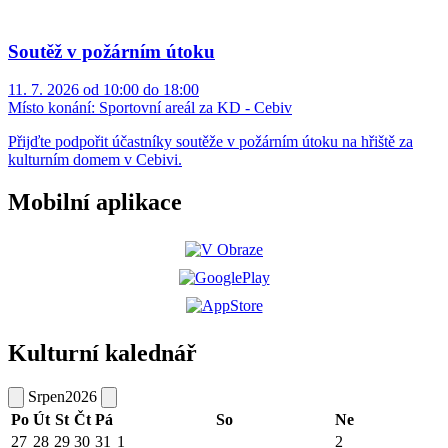
Soutěž v požárním útoku
11. 7. 2026 od 10:00 do 18:00
Místo konání:
Sportovní areál za KD - Cebiv
Přijďte podpořit účastníky soutěže v požárním útoku na hřiště za
kulturním domem v Cebivi.
Mobilní aplikace
Kulturní kalednář
Srpen
2026
Po
Út
St
Čt
Pá
So
Ne
27
28
29
30
31
1
2