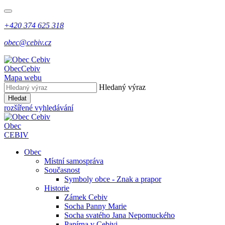
+420 374 625 318
obec@cebiv.cz
Obec
Cebiv
Mapa webu
Hledaný výraz
Hledat
rozšířené vyhledávání
Obec
CEBIV
Obec
Místní samospráva
Současnost
Symboly obce - Znak a prapor
Historie
Zámek Cebiv
Socha Panny Marie
Socha svatého Jana Nepomuckého
Papírna v Cebivi