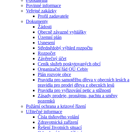
e-podatelna
Povinné informace
Veřejné zakázky
Profil zadavatele
Dokumenty
Žádosti
Obecně závazné vyhlášky
Územní plán
Usnesení
Střednědobý výhled rozpočtu
Rozpočet
Závěrečný účet
Ceník služeb poskytovaných obcí
Organizační řád OÚ Cebiv
Plán rozvoje obce
Pravidla pro samotěžbu dřeva v obecních lesích a
pravidla pro prodej dřeva z obecních lesů
Pravidla pro vyřizování petic a stížností
Zásady prodeje, pronájmu, pachtu a směny
pozemků
Požární ochrana a krizové řízení
Užitečné informace
Čísla tísňového volání
Zdravotnická zařízení
Řešení životních situací