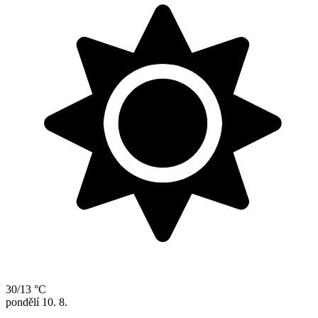
30/13 °C
pondělí
10. 8.