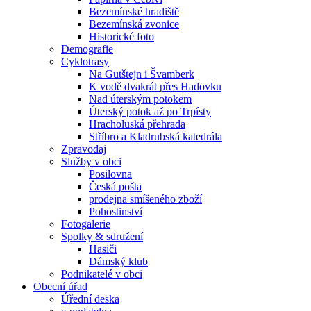
Bezemínské hradiště
Bezemínská zvonice
Historické foto
Demografie
Cyklotrasy
Na Gutštejn i Švamberk
K vodě dvakrát přes Hadovku
Nad úterským potokem
Úterský potok až po Trpísty
Hracholuská přehrada
Stříbro a Kladrubská katedrála
Zpravodaj
Služby v obci
Posilovna
Česká pošta
prodejna smíšeného zboží
Pohostinství
Fotogalerie
Spolky & sdružení
Hasiči
Dámský klub
Podnikatelé v obci
Obecní úřad
Úřední deska