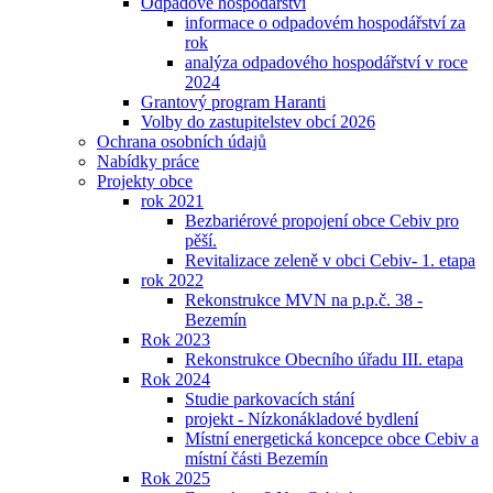
Odpadové hospodářství
informace o odpadovém hospodářství za
rok
analýza odpadového hospodářství v roce
2024
Grantový program Haranti
Volby do zastupitelstev obcí 2026
Ochrana osobních údajů
Nabídky práce
Projekty obce
rok 2021
Bezbariérové propojení obce Cebiv pro
pěší.
Revitalizace zeleně v obci Cebiv- 1. etapa
rok 2022
Rekonstrukce MVN na p.p.č. 38 -
Bezemín
Rok 2023
Rekonstrukce Obecního úřadu III. etapa
Rok 2024
Studie parkovacích stání
projekt - Nízkonákladové bydlení
Místní energetická koncepce obce Cebiv a
místní části Bezemín
Rok 2025