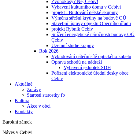
Zvonokosy? Ne, Cebiv!
Vybavení kulturního domu v Cebivi
projekt - Budování dětské skupiny
Výměna střešní krytiny na budově OÚ
Stavební úpravy objektu Obecního úřadu
projekt Rybník Cebiv
Snížení energetické náročnosti budovy OÚ
Cebiv
Územní studie krajiny
Rok 2026
Vybudování páteřní sítě optického kabelu
Oprava schodů na nádraží
Vybavení jednotek SDH
Pořízení elektronické úřední desky obce
Cebiv
Aktuálně
Zprávy
Starosti starostky fb
Kultura
Akce v obci
Kontakty
Barokní zámek
Náves v Cebivi