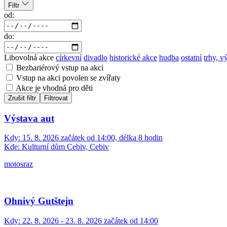
Filtr
od:
do:
Libovolná akce
církevní
divadlo
historické akce
hudba
ostatní
trhy, v
Bezbariérový vstup na akci
Vstup na akci povolen se zvířaty
Akce je vhodná pro děti
Zrušit filtr
Filtrovat
Výstava aut
Kdy:
15. 8. 2026 začátek od 14:00, délka 8 hodin
Kde:
Kulturní dům Cebiv, Cebiv
motosraz
Ohnivý Gutštejn
Kdy:
22. 8. 2026 - 23. 8. 2026 začátek od 14:00