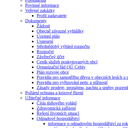
e-podatelna
Povinné informace
Veřejné zakázky
Profil zadavatele
Dokumenty
Žádosti
Obecně závazné vyhlášky
Územní plán
Usnesení
Střednědobý výhled rozpočtu
Rozpočet
Závěrečný účet
Ceník služeb poskytovaných obcí
Organizační řád OÚ Cebiv
Plán rozvoje obce
Pravidla pro samotěžbu dřeva v obecních lesích a p
Pravidla pro vyřizování petic a stížností
Zásady prodeje, pronájmu, pachtu a směny pozem
Požární ochrana a krizové řízení
Užitečné informace
Čísla tísňového volání
Zdravotnická zařízení
Řešení životních situací
Odpadové hospodářství
informace o odpadovém hospodářství za rok