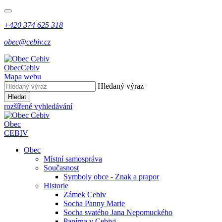
+420 374 625 318
obec@cebiv.cz
Obec
Cebiv
Mapa webu
Hledaný výraz
Hledat
rozšířené vyhledávání
Obec
CEBIV
Obec
Místní samospráva
Současnost
Symboly obce - Znak a prapor
Historie
Zámek Cebiv
Socha Panny Marie
Socha svatého Jana Nepomuckého
Papírna v Cebivi