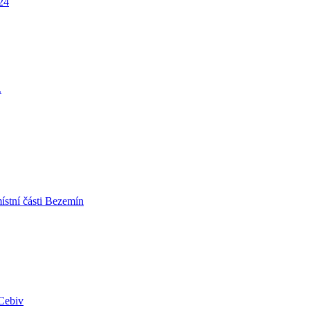
24
.
ístní části Bezemín
Cebiv