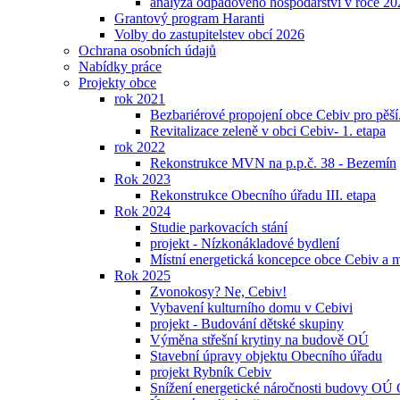
analýza odpadového hospodářství v roce 20
Grantový program Haranti
Volby do zastupitelstev obcí 2026
Ochrana osobních údajů
Nabídky práce
Projekty obce
rok 2021
Bezbariérové propojení obce Cebiv pro pěší
Revitalizace zeleně v obci Cebiv- 1. etapa
rok 2022
Rekonstrukce MVN na p.p.č. 38 - Bezemín
Rok 2023
Rekonstrukce Obecního úřadu III. etapa
Rok 2024
Studie parkovacích stání
projekt - Nízkonákladové bydlení
Místní energetická koncepce obce Cebiv a m
Rok 2025
Zvonokosy? Ne, Cebiv!
Vybavení kulturního domu v Cebivi
projekt - Budování dětské skupiny
Výměna střešní krytiny na budově OÚ
Stavební úpravy objektu Obecního úřadu
projekt Rybník Cebiv
Snížení energetické náročnosti budovy OÚ 