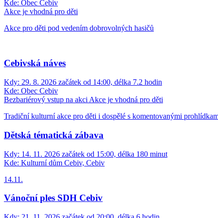
Kde:
Obec Cebiv
Akce je vhodná pro děti
Akce pro děti pod vedením dobrovolných hasičů
Cebivská náves
Kdy:
29. 8. 2026 začátek od 14:00, délka 7.2 hodin
Kde:
Obec Cebiv
Bezbariérový vstup na akci
Akce je vhodná pro děti
Tradiční kulturní akce pro děti i dospělé s komentovanými prohlídka
Dětská tématická zábava
Kdy:
14. 11. 2026 začátek od 15:00, délka 180 minut
Kde:
Kulturní dům Cebiv, Cebiv
14.11.
Vánoční ples SDH Cebiv
Kdy:
21. 11. 2026 začátek od 20:00, délka 6 hodin