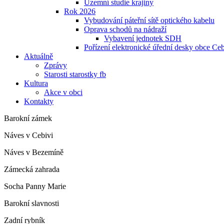
Územní studie krajiny
Rok 2026
Vybudování páteřní sítě optického kabelu
Oprava schodů na nádraží
Vybavení jednotek SDH
Pořízení elektronické úřední desky obce Ce
Aktuálně
Zprávy
Starosti starostky fb
Kultura
Akce v obci
Kontakty
Barokní zámek
Náves v Cebivi
Náves v Bezemíně
Zámecká zahrada
Socha Panny Marie
Barokní slavnosti
Zadní rybník