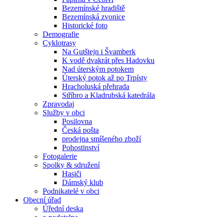
Bezemínské hradiště
Bezemínská zvonice
Historické foto
Demografie
Cyklotrasy
Na Gutštejn i Švamberk
K vodě dvakrát přes Hadovku
Nad úterským potokem
Úterský potok až po Trpísty
Hracholuská přehrada
Stříbro a Kladrubská katedrála
Zpravodaj
Služby v obci
Posilovna
Česká pošta
prodejna smíšeného zboží
Pohostinství
Fotogalerie
Spolky & sdružení
Hasiči
Dámský klub
Podnikatelé v obci
Obecní úřad
Úřední deska