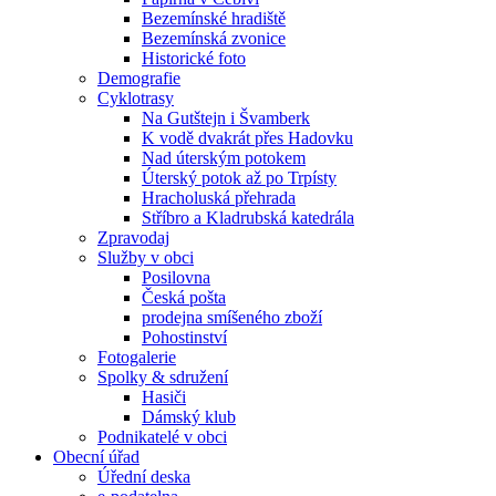
Bezemínské hradiště
Bezemínská zvonice
Historické foto
Demografie
Cyklotrasy
Na Gutštejn i Švamberk
K vodě dvakrát přes Hadovku
Nad úterským potokem
Úterský potok až po Trpísty
Hracholuská přehrada
Stříbro a Kladrubská katedrála
Zpravodaj
Služby v obci
Posilovna
Česká pošta
prodejna smíšeného zboží
Pohostinství
Fotogalerie
Spolky & sdružení
Hasiči
Dámský klub
Podnikatelé v obci
Obecní úřad
Úřední deska