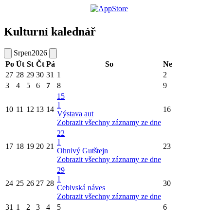
Kulturní kalednář
Srpen
2026
Po
Út
St
Čt
Pá
So
Ne
27
28
29
30
31
1
2
3
4
5
6
7
8
9
15
1
10
11
12
13
14
16
Výstava aut
Zobrazit všechny záznamy ze dne
22
1
17
18
19
20
21
23
Ohnivý Gutštejn
Zobrazit všechny záznamy ze dne
29
1
24
25
26
27
28
30
Cebivská náves
Zobrazit všechny záznamy ze dne
31
1
2
3
4
5
6