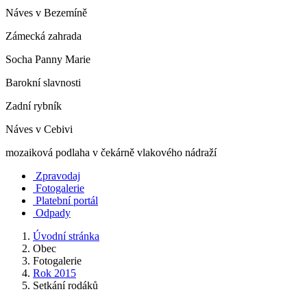
Náves v Bezemíně
Zámecká zahrada
Socha Panny Marie
Barokní slavnosti
Zadní rybník
Náves v Cebivi
mozaiková podlaha v čekárně vlakového nádraží
Zpravodaj
Fotogalerie
Platební portál
Odpady
Úvodní stránka
Obec
Fotogalerie
Rok 2015
Setkání rodáků