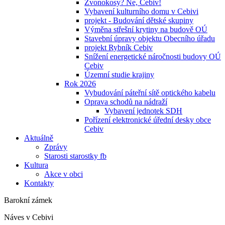
Zvonokosy? Ne, Cebiv!
Vybavení kulturního domu v Cebivi
projekt - Budování dětské skupiny
Výměna střešní krytiny na budově OÚ
Stavební úpravy objektu Obecního úřadu
projekt Rybník Cebiv
Snížení energetické náročnosti budovy OÚ
Cebiv
Územní studie krajiny
Rok 2026
Vybudování páteřní sítě optického kabelu
Oprava schodů na nádraží
Vybavení jednotek SDH
Pořízení elektronické úřední desky obce
Cebiv
Aktuálně
Zprávy
Starosti starostky fb
Kultura
Akce v obci
Kontakty
Barokní zámek
Náves v Cebivi