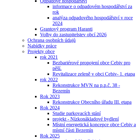
Odpadové hospodářství
informace o odpadovém hospodářství za
rok
analýza odpadového hospodářství v roce
2024
Grantový program Haranti
Volby do zastupitelstev obcí 2026
Ochrana osobních údajů
Nabídky práce
Projekty obce
rok 2021
Bezbariérové propojení obce Cebiv pro
pěší.
Revitalizace zeleně v obci Cebiv- 1. etapa
rok 2022
Rekonstrukce MVN na p.p.č. 38 -
Bezemín
Rok 2023
Rekonstrukce Obecního úřadu III. etapa
Rok 2024
Studie parkovacích stání
projekt - Nízkonákladové bydlení
Místní energetická koncepce obce Cebiv a
místní části Bezemín
Rok 2025