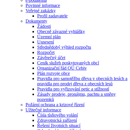
e-podatelna
Povinné informace
Veřejné zakázky
Profil zadavatele
Dokumenty
Žádosti
Obecně závazné vyhlášky
Územní plán
Usnesení
Střednědobý výhled rozpočtu
Rozpočet
Závěrečný účet
Ceník služeb poskytovaných obcí
Organizační řád OÚ Cebiv
Plán rozvoje obce
Pravidla pro samotěžbu dřeva v obecních lesích a
pravidla pro prodej dřeva z obecních lesů
Pravidla pro vyřizování petic a stížností
Zásady prodeje, pronájmu, pachtu a směny
pozemků
Požární ochrana a krizové řízení
Užitečné informace
Čísla tísňového volání
Zdravotnická zařízení
Řešení životních situací