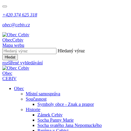
+420 374 625 318
obec@cebiv.cz
Obec
Cebiv
Mapa webu
Hledaný výraz
Hledat
rozšířené vyhledávání
Obec
CEBIV
Obec
Místní samospráva
Současnost
Symboly obce - Znak a prapor
Historie
Zámek Cebiv
Socha Panny Marie
Socha svatého Jana Nepomuckého
Papírna v Cebivi