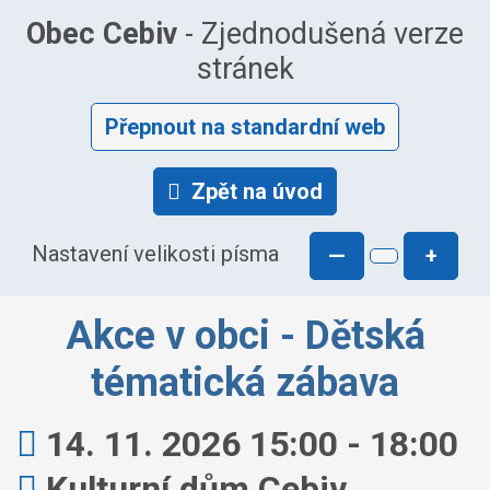
Obec Cebiv
- Zjednodušená verze
stránek
Přepnout na standardní web
Zpět na úvod
Nastavení velikosti písma
—
+
Akce v obci - Dětská
tématická zábava
Kdy:
14. 11. 2026 15:00 - 18:00
Kde:
Kulturní dům Cebiv