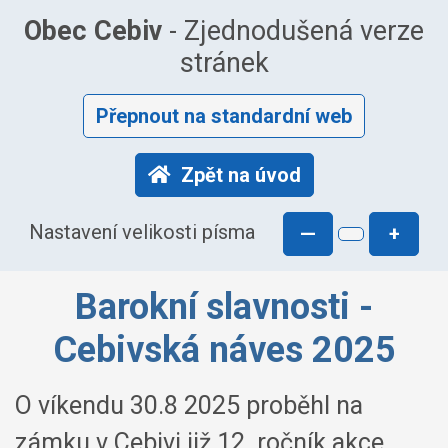
Obec Cebiv
- Zjednodušená verze
stránek
Přepnout na standardní web
Zpět na úvod
Nastavení velikosti písma
—
+
Barokní slavnosti -
Cebivská náves 2025
O víkendu 30.8 2025 proběhl na
zámku v Cebivi již 12. ročník akce