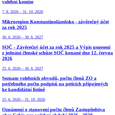
volební komise
7. 8.
2026
–
31. 10.
2026
Mikroregion Konstantinolázeňsko - závěrečný účet
za rok 2025
30. 6.
2026
–
30. 6.
2027
SOČ - Závěrečný účet za rok 2025 a Výpis usnesení
z jednání členské schůze SOČ konané dne 12. června
2026
25. 6.
2026
–
30. 6.
2027
Seznam volebních obvodů, počtu členů ZO a
potřebného počtu podpisů na peticích připojených
ke kandidátní listině
25. 6.
2026
–
31. 10.
2026
Oznámení o stanovení počtu členů Zastupitelstva