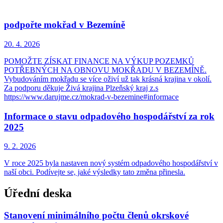
podpořte mokřad v Bezemíně
20. 4.
2026
POMOŽTE ZÍSKAT FINANCE NA VÝKUP POZEMKŮ
POTŘEBNÝCH NA OBNOVU MOKŘADU V BEZEMÍNĚ.
Vybudováním mokřadu se více oživí už tak krásná krajina v okolí.
Za podporu děkuje Živá krajina Plzeňský kraj z.s
https://www.darujme.cz/mokrad-v-bezemine#informace
Informace o stavu odpadového hospodářství za rok
2025
9. 2.
2026
V roce 2025 byla nastaven nový systém odpadového hospodářství v
naší obci. Podívejte se, jaké výsledky tato změna přinesla.
Úřední deska
Stanovení minimálního počtu členů okrskové