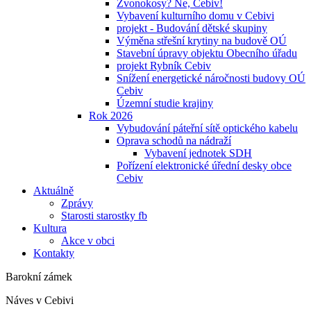
Zvonokosy? Ne, Cebiv!
Vybavení kulturního domu v Cebivi
projekt - Budování dětské skupiny
Výměna střešní krytiny na budově OÚ
Stavební úpravy objektu Obecního úřadu
projekt Rybník Cebiv
Snížení energetické náročnosti budovy OÚ
Cebiv
Územní studie krajiny
Rok 2026
Vybudování páteřní sítě optického kabelu
Oprava schodů na nádraží
Vybavení jednotek SDH
Pořízení elektronické úřední desky obce
Cebiv
Aktuálně
Zprávy
Starosti starostky fb
Kultura
Akce v obci
Kontakty
Barokní zámek
Náves v Cebivi