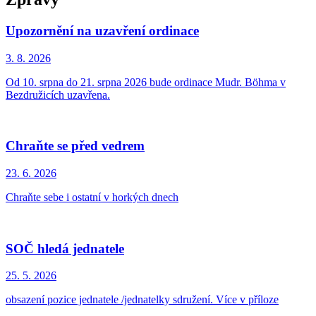
Upozornění na uzavření ordinace
3. 8.
2026
Od 10. srpna do 21. srpna 2026 bude ordinace Mudr. Böhma v
Bezdružicích uzavřena.
Chraňte se před vedrem
23. 6.
2026
Chraňte sebe i ostatní v horkých dnech
SOČ hledá jednatele
25. 5.
2026
obsazení pozice jednatele /jednatelky sdružení. Více v příloze