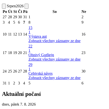
Srpen
2026
Po
Út
St
Čt
Pá
So
Ne
27
28
29
30
31
1
2
3
4
5
6
7
8
9
15
1
10
11
12
13
14
16
Výstava aut
Zobrazit všechny záznamy ze dne
22
1
17
18
19
20
21
23
Ohnivý Gutštejn
Zobrazit všechny záznamy ze dne
29
1
24
25
26
27
28
30
Cebivská náves
Zobrazit všechny záznamy ze dne
31
1
2
3
4
5
6
Aktuální počasí
dnes, pátek 7. 8. 2026