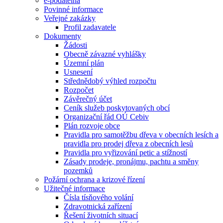
e-podatelna
Povinné informace
Veřejné zakázky
Profil zadavatele
Dokumenty
Žádosti
Obecně závazné vyhlášky
Územní plán
Usnesení
Střednědobý výhled rozpočtu
Rozpočet
Závěrečný účet
Ceník služeb poskytovaných obcí
Organizační řád OÚ Cebiv
Plán rozvoje obce
Pravidla pro samotěžbu dřeva v obecních lesích a
pravidla pro prodej dřeva z obecních lesů
Pravidla pro vyřizování petic a stížností
Zásady prodeje, pronájmu, pachtu a směny
pozemků
Požární ochrana a krizové řízení
Užitečné informace
Čísla tísňového volání
Zdravotnická zařízení
Řešení životních situací