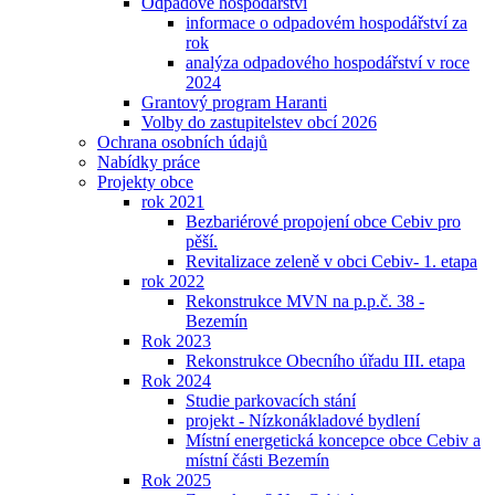
Odpadové hospodářství
informace o odpadovém hospodářství za
rok
analýza odpadového hospodářství v roce
2024
Grantový program Haranti
Volby do zastupitelstev obcí 2026
Ochrana osobních údajů
Nabídky práce
Projekty obce
rok 2021
Bezbariérové propojení obce Cebiv pro
pěší.
Revitalizace zeleně v obci Cebiv- 1. etapa
rok 2022
Rekonstrukce MVN na p.p.č. 38 -
Bezemín
Rok 2023
Rekonstrukce Obecního úřadu III. etapa
Rok 2024
Studie parkovacích stání
projekt - Nízkonákladové bydlení
Místní energetická koncepce obce Cebiv a
místní části Bezemín
Rok 2025