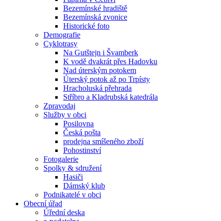
Bezemínské hradiště
Bezemínská zvonice
Historické foto
Demografie
Cyklotrasy
Na Gutštejn i Švamberk
K vodě dvakrát přes Hadovku
Nad úterským potokem
Úterský potok až po Trpísty
Hracholuská přehrada
Stříbro a Kladrubská katedrála
Zpravodaj
Služby v obci
Posilovna
Česká pošta
prodejna smíšeného zboží
Pohostinství
Fotogalerie
Spolky & sdružení
Hasiči
Dámský klub
Podnikatelé v obci
Obecní úřad
Úřední deska