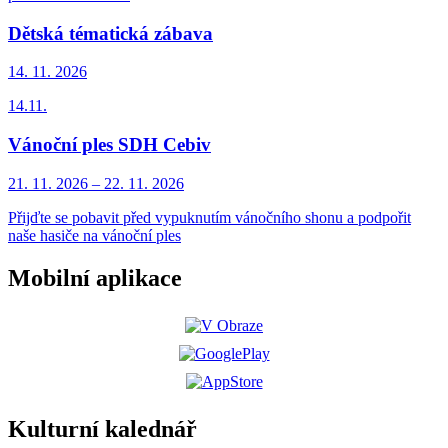
Dětská tématická zábava
14. 11.
2026
14.11.
Vánoční ples SDH Cebiv
21. 11.
2026
–
22. 11.
2026
Přijďte se pobavit před vypuknutím vánočního shonu a podpořit
naše hasiče na vánoční ples
Mobilní aplikace
Kulturní kalednář