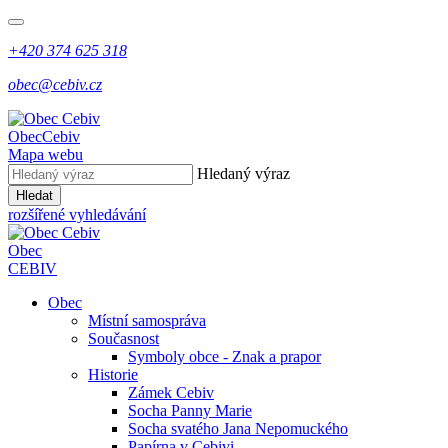
+420 374 625 318
obec@cebiv.cz
Obec
Cebiv
Mapa webu
Hledaný výraz
Hledat
rozšířené vyhledávání
Obec
CEBIV
Obec
Místní samospráva
Současnost
Symboly obce - Znak a prapor
Historie
Zámek Cebiv
Socha Panny Marie
Socha svatého Jana Nepomuckého
Papírna v Cebivi