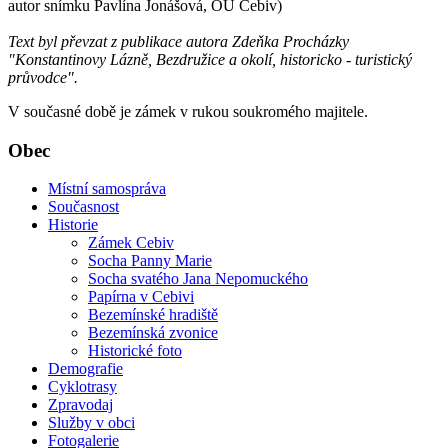
autor snímku Pavlína Jonášová, OÚ Cebiv)
Text byl převzat z publikace autora Zdeňka Procházky
"Konstantinovy Lázně, Bezdružice a okolí, historicko - turistický
průvodce".
V současné době je zámek v rukou soukromého majitele.
Obec
Místní samospráva
Současnost
Historie
Zámek Cebiv
Socha Panny Marie
Socha svatého Jana Nepomuckého
Papírna v Cebivi
Bezemínské hradiště
Bezemínská zvonice
Historické foto
Demografie
Cyklotrasy
Zpravodaj
Služby v obci
Fotogalerie