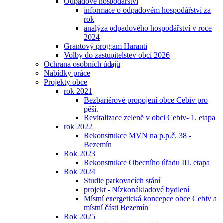
Odpadové hospodářství
informace o odpadovém hospodářství za
rok
analýza odpadového hospodářství v roce
2024
Grantový program Haranti
Volby do zastupitelstev obcí 2026
Ochrana osobních údajů
Nabídky práce
Projekty obce
rok 2021
Bezbariérové propojení obce Cebiv pro
pěší.
Revitalizace zeleně v obci Cebiv- 1. etapa
rok 2022
Rekonstrukce MVN na p.p.č. 38 -
Bezemín
Rok 2023
Rekonstrukce Obecního úřadu III. etapa
Rok 2024
Studie parkovacích stání
projekt - Nízkonákladové bydlení
Místní energetická koncepce obce Cebiv a
místní části Bezemín
Rok 2025