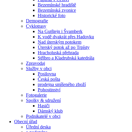
Bezemínské hradiště
Bezemínská zvonice
Historické foto
Demografie
Cyklotrasy
Na Gutštejn i Švamberk
K vodě dvakrát přes Hadovku
Nad úterským potokem
Úterský potok až po Trpísty
Hracholuská přehrada
Stříbro a Kladrubská katedrála
Zpravodaj
Služby v obci
Posilovna
Česká pošta
prodejna smíšeného zboží
Pohostinství
Fotogalerie
Spolky & sdružení
Hasiči
Dámský klub
Podnikatelé v obci
Obecní úřad
Úřední deska