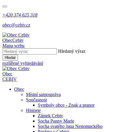
+420 374 625 318
obec@cebiv.cz
Obec
Cebiv
Mapa webu
Hledaný výraz
Hledat
rozšířené vyhledávání
Obec
CEBIV
Obec
Místní samospráva
Současnost
Symboly obce - Znak a prapor
Historie
Zámek Cebiv
Socha Panny Marie
Socha svatého Jana Nepomuckého
Papírna v Cebivi