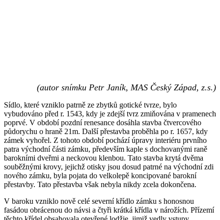
(autor snímku
Petr Janík, MAS Český Západ, z.s.)
Sídlo, které vzniklo patrně ze zbytků gotické tvrze, bylo
vybudováno před r. 1543, kdy je zdejší tvrz zmiňována v pramenech
poprvé. V období pozdní renesance dosáhla stavba čtvercového
půdorychu o hraně 21m. Další přestavba proběhla po r. 1657, kdy
zámek vyhořel. Z tohoto období pochází úpravy interiéru prvního
patra východní části zámku, především kaple s dochovanými raně
barokními dveřmi a neckovou klenbou. Tato stavba krytá dvěma
souběžnými krovy, jejichž otisky jsou dosud patrné na východní zdi
nového zámku, byla pojata do velkolepě koncipované barokní
přestavby. Tato přestavba však nebyla nikdy zcela dokončena.
V baroku vzniklo nově celé severní křídlo zámku s honosnou
fasádou obrácenou do návsi a čtyři krátká křídla v nárožích. Přízemí
těchto křídel obsahovala otevřené lodžie, jimiž vedly vstupy