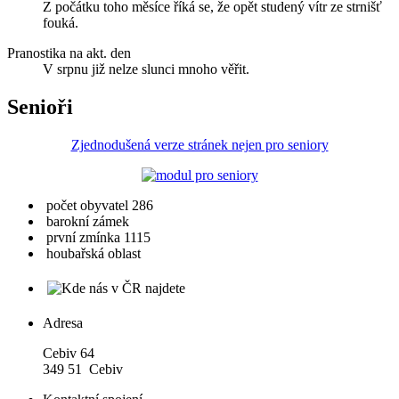
Z počátku toho měsíce říká se, že opět studený vítr ze strnišť
fouká.
Pranostika na akt. den
V srpnu již nelze slunci mnoho věřit.
Senioři
Zjednodušená verze stránek nejen pro seniory
počet obyvatel 286
barokní zámek
první zmínka 1115
houbařská oblast
Adresa
Cebiv 64
349 51 Cebiv