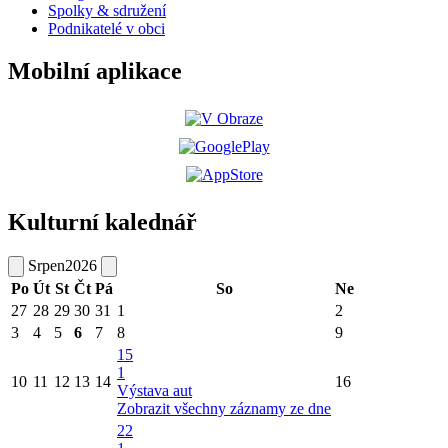
Spolky & sdružení
Podnikatelé v obci
Mobilní aplikace
Kulturní kalednář
Srpen
2026
Po
Út
St
Čt
Pá
So
Ne
27
28
29
30
31
1
2
3
4
5
6
7
8
9
15
1
10
11
12
13
14
16
Výstava aut
Zobrazit všechny záznamy ze dne
22