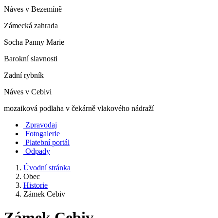
Náves v Bezemíně
Zámecká zahrada
Socha Panny Marie
Barokní slavnosti
Zadní rybník
Náves v Cebivi
mozaiková podlaha v čekárně vlakového nádraží
Zpravodaj
Fotogalerie
Platební portál
Odpady
Úvodní stránka
Obec
Historie
Zámek Cebiv
Zámek Cebiv