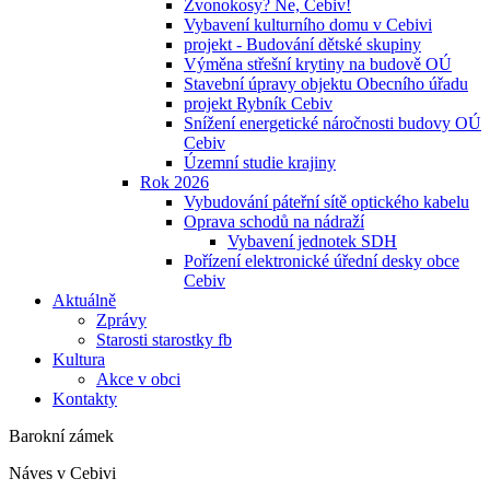
Zvonokosy? Ne, Cebiv!
Vybavení kulturního domu v Cebivi
projekt - Budování dětské skupiny
Výměna střešní krytiny na budově OÚ
Stavební úpravy objektu Obecního úřadu
projekt Rybník Cebiv
Snížení energetické náročnosti budovy OÚ
Cebiv
Územní studie krajiny
Rok 2026
Vybudování páteřní sítě optického kabelu
Oprava schodů na nádraží
Vybavení jednotek SDH
Pořízení elektronické úřední desky obce
Cebiv
Aktuálně
Zprávy
Starosti starostky fb
Kultura
Akce v obci
Kontakty
Barokní zámek
Náves v Cebivi