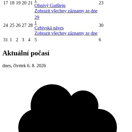
1
17
18
19
20
21
23
Ohnivý Gutštejn
Zobrazit všechny záznamy ze dne
29
1
24
25
26
27
28
30
Cebivská náves
Zobrazit všechny záznamy ze dne
31
1
2
3
4
5
6
Aktuální počasí
dnes, čtvrtek 6. 8. 2026