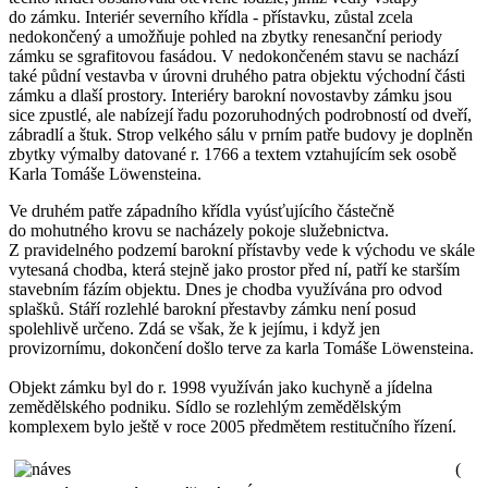
do zámku. Interiér severního křídla - přístavku, zůstal zcela
nedokončený a umožňuje pohled na zbytky renesanční periody
zámku se sgrafitovou fasádou. V nedokončeném stavu se nachází
také půdní vestavba v úrovni druhého patra objektu východní části
zámku a dlaší prostory. Interiéry barokní novostavby zámku jsou
sice zpustlé, ale nabízejí řadu pozoruhodných podrobností od dveří,
zábradlí a štuk. Strop velkého sálu v prním patře budovy je doplněn
zbytky výmalby datované r. 1766 a textem vztahujícím sek osobě
Karla Tomáše Löwensteina.
Ve druhém patře západního křídla vyúsťujícího částečně
do mohutného krovu se nacházely pokoje služebnictva.
Z pravidelného podzemí barokní přístavby vede k východu ve skále
vytesaná chodba, která stejně jako prostor před ní, patří ke starším
stavebním fázím objektu. Dnes je chodba využívána pro odvod
splašků. Stáří rozlehlé barokní přestavby zámku není posud
spolehlivě určeno. Zdá se však, že k jejímu, i když jen
provizornímu, dokončení došlo terve za karla Tomáše Löwensteina.
Objekt zámku byl do r. 1998 využíván jako kuchyně a jídelna
zemědělského podniku. Sídlo se rozlehlým zemědělským
komplexem bylo ještě v roce 2005 předmětem restitučního řízení.
(