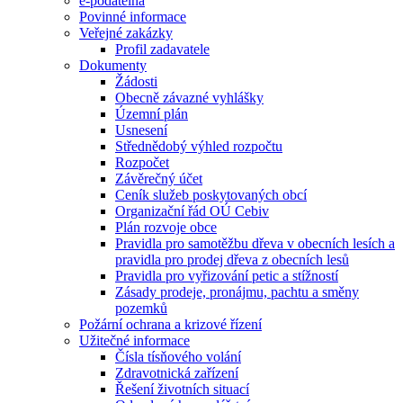
e-podatelna
Povinné informace
Veřejné zakázky
Profil zadavatele
Dokumenty
Žádosti
Obecně závazné vyhlášky
Územní plán
Usnesení
Střednědobý výhled rozpočtu
Rozpočet
Závěrečný účet
Ceník služeb poskytovaných obcí
Organizační řád OÚ Cebiv
Plán rozvoje obce
Pravidla pro samotěžbu dřeva v obecních lesích a
pravidla pro prodej dřeva z obecních lesů
Pravidla pro vyřizování petic a stížností
Zásady prodeje, pronájmu, pachtu a směny
pozemků
Požární ochrana a krizové řízení
Užitečné informace
Čísla tísňového volání
Zdravotnická zařízení
Řešení životních situací