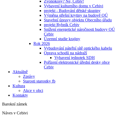
Zvonokosy? Ne, Cebiv!
Vybavení kulturního domu v Cebivi
projekt - Budování dětské skupiny
Výměna střešní krytiny na budově OÚ
Stavební úpravy objektu Obecního úřadu
projekt Rybník Cebiv
Snížení energetické náročnosti budovy OÚ
Cebiv
Územní studie krajiny
Rok 2026
Vybudování páteřní sítě optického kabelu
Oprava schodů na nádraží
Vybavení jednotek SDH
Pořízení elektronické úřední desky obce
Cebiv
Aktuálně
Zprávy
Starosti starostky fb
Kultura
Akce v obci
Kontakty
Barokní zámek
Náves v Cebivi