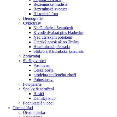
Bezemínské hradiště
Bezemínská zvonice
Historické foto
Demografie
Cyklotrasy
Na Gutštejn i Švamberk
K vodě dvakrát přes Hadovku
Nad úterským potokem
Úterský potok až po Trpísty
Hracholuská přehrada
Stříbro a Kladrubská katedrála
Zpravodaj
Služby v obci
Posilovna
Česká pošta
prodejna smíšeného zboží
Pohostinství
Fotogalerie
Spolky & sdružení
Hasiči
Dámský klub
Podnikatelé v obci
Obecní úřad
Úřední deska