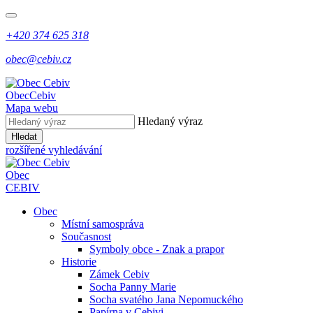
+420 374 625 318
obec@cebiv.cz
Obec
Cebiv
Mapa webu
Hledaný výraz
Hledat
rozšířené vyhledávání
Obec
CEBIV
Obec
Místní samospráva
Současnost
Symboly obce - Znak a prapor
Historie
Zámek Cebiv
Socha Panny Marie
Socha svatého Jana Nepomuckého
Papírna v Cebivi