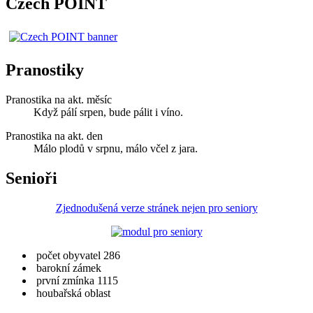
Czech POINT
Pranostiky
Pranostika na akt. měsíc
Když pálí srpen, bude pálit i víno.
Pranostika na akt. den
Málo plodů v srpnu, málo včel z jara.
Senioři
Zjednodušená verze stránek nejen pro seniory
počet obyvatel 286
barokní zámek
první zmínka 1115
houbařská oblast