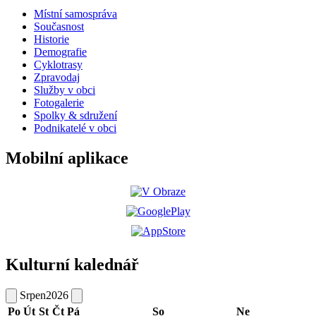
Místní samospráva
Současnost
Historie
Demografie
Cyklotrasy
Zpravodaj
Služby v obci
Fotogalerie
Spolky & sdružení
Podnikatelé v obci
Mobilní aplikace
Kulturní kalednář
Srpen
2026
Po
Út
St
Čt
Pá
So
Ne