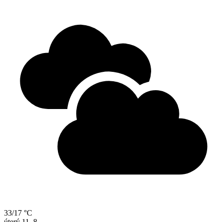
33/17 °C
úterý
11. 8.