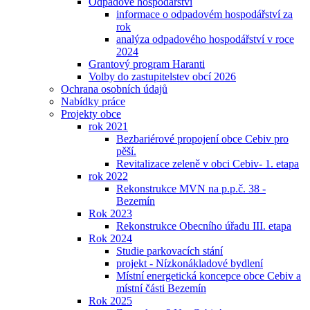
Odpadové hospodářství
informace o odpadovém hospodářství za
rok
analýza odpadového hospodářství v roce
2024
Grantový program Haranti
Volby do zastupitelstev obcí 2026
Ochrana osobních údajů
Nabídky práce
Projekty obce
rok 2021
Bezbariérové propojení obce Cebiv pro
pěší.
Revitalizace zeleně v obci Cebiv- 1. etapa
rok 2022
Rekonstrukce MVN na p.p.č. 38 -
Bezemín
Rok 2023
Rekonstrukce Obecního úřadu III. etapa
Rok 2024
Studie parkovacích stání
projekt - Nízkonákladové bydlení
Místní energetická koncepce obce Cebiv a
místní části Bezemín
Rok 2025