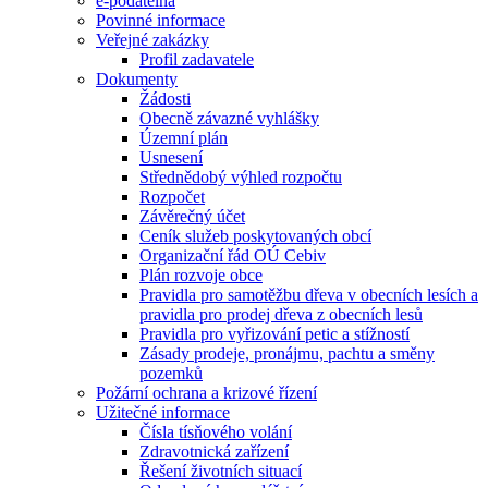
e-podatelna
Povinné informace
Veřejné zakázky
Profil zadavatele
Dokumenty
Žádosti
Obecně závazné vyhlášky
Územní plán
Usnesení
Střednědobý výhled rozpočtu
Rozpočet
Závěrečný účet
Ceník služeb poskytovaných obcí
Organizační řád OÚ Cebiv
Plán rozvoje obce
Pravidla pro samotěžbu dřeva v obecních lesích a
pravidla pro prodej dřeva z obecních lesů
Pravidla pro vyřizování petic a stížností
Zásady prodeje, pronájmu, pachtu a směny
pozemků
Požární ochrana a krizové řízení
Užitečné informace
Čísla tísňového volání
Zdravotnická zařízení
Řešení životních situací