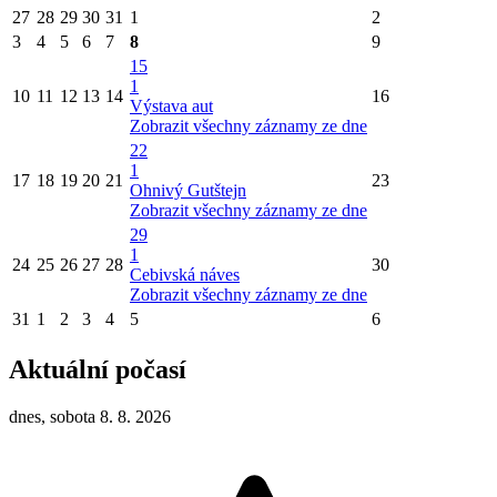
27
28
29
30
31
1
2
3
4
5
6
7
8
9
15
1
10
11
12
13
14
16
Výstava aut
Zobrazit všechny záznamy ze dne
22
1
17
18
19
20
21
23
Ohnivý Gutštejn
Zobrazit všechny záznamy ze dne
29
1
24
25
26
27
28
30
Cebivská náves
Zobrazit všechny záznamy ze dne
31
1
2
3
4
5
6
Aktuální počasí
dnes, sobota 8. 8. 2026