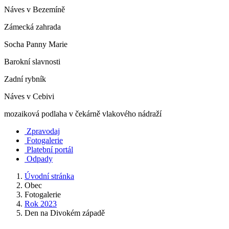
Náves v Bezemíně
Zámecká zahrada
Socha Panny Marie
Barokní slavnosti
Zadní rybník
Náves v Cebivi
mozaiková podlaha v čekárně vlakového nádraží
Zpravodaj
Fotogalerie
Platební portál
Odpady
Úvodní stránka
Obec
Fotogalerie
Rok 2023
Den na Divokém západě