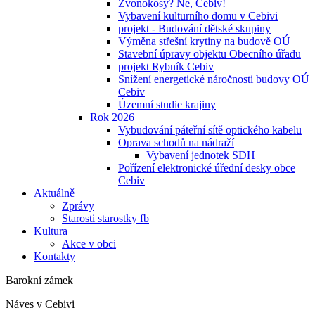
Zvonokosy? Ne, Cebiv!
Vybavení kulturního domu v Cebivi
projekt - Budování dětské skupiny
Výměna střešní krytiny na budově OÚ
Stavební úpravy objektu Obecního úřadu
projekt Rybník Cebiv
Snížení energetické náročnosti budovy OÚ
Cebiv
Územní studie krajiny
Rok 2026
Vybudování páteřní sítě optického kabelu
Oprava schodů na nádraží
Vybavení jednotek SDH
Pořízení elektronické úřední desky obce
Cebiv
Aktuálně
Zprávy
Starosti starostky fb
Kultura
Akce v obci
Kontakty
Barokní zámek
Náves v Cebivi