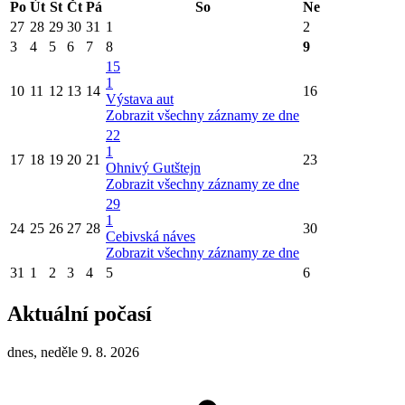
Po
Út
St
Čt
Pá
So
Ne
27
28
29
30
31
1
2
3
4
5
6
7
8
9
15
1
10
11
12
13
14
16
Výstava aut
Zobrazit všechny záznamy ze dne
22
1
17
18
19
20
21
23
Ohnivý Gutštejn
Zobrazit všechny záznamy ze dne
29
1
24
25
26
27
28
30
Cebivská náves
Zobrazit všechny záznamy ze dne
31
1
2
3
4
5
6
Aktuální počasí
dnes, neděle 9. 8. 2026