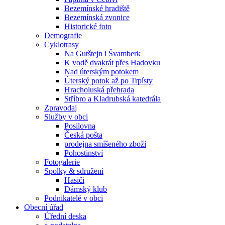
Bezemínské hradiště
Bezemínská zvonice
Historické foto
Demografie
Cyklotrasy
Na Gutštejn i Švamberk
K vodě dvakrát přes Hadovku
Nad úterským potokem
Úterský potok až po Trpísty
Hracholuská přehrada
Stříbro a Kladrubská katedrála
Zpravodaj
Služby v obci
Posilovna
Česká pošta
prodejna smíšeného zboží
Pohostinství
Fotogalerie
Spolky & sdružení
Hasiči
Dámský klub
Podnikatelé v obci
Obecní úřad
Úřední deska