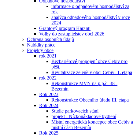
Odpadové hospodářství
informace o odpadovém hospodářství za
rok
analýza odpadového hospodářství v roce
2024
Grantový program Haranti
Volby do zastupitelstev obcí 2026
Ochrana osobních údajů
Nabídky práce
Projekty obce
rok 2021
Bezbariérové propojení obce Cebiv pro
pěší.
Revitalizace zeleně v obci Cebiv- 1. etapa
rok 2022
Rekonstrukce MVN na p.p.č. 38 -
Bezemín
Rok 2023
Rekonstrukce Obecního úřadu III. etapa
Rok 2024
Studie parkovacích stání
projekt - Nízkonákladové bydlení
Místní energetická koncepce obce Cebiv a
místní části Bezemín
Rok 2025