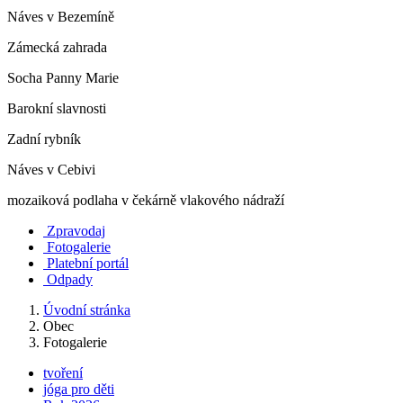
Náves v Bezemíně
Zámecká zahrada
Socha Panny Marie
Barokní slavnosti
Zadní rybník
Náves v Cebivi
mozaiková podlaha v čekárně vlakového nádraží
Zpravodaj
Fotogalerie
Platební portál
Odpady
Úvodní stránka
Obec
Fotogalerie
tvoření
jóga pro děti