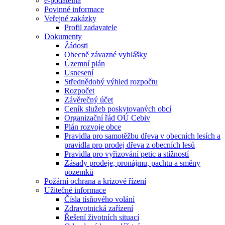
e-podatelna
Povinné informace
Veřejné zakázky
Profil zadavatele
Dokumenty
Žádosti
Obecně závazné vyhlášky
Územní plán
Usnesení
Střednědobý výhled rozpočtu
Rozpočet
Závěrečný účet
Ceník služeb poskytovaných obcí
Organizační řád OÚ Cebiv
Plán rozvoje obce
Pravidla pro samotěžbu dřeva v obecních lesích a
pravidla pro prodej dřeva z obecních lesů
Pravidla pro vyřizování petic a stížností
Zásady prodeje, pronájmu, pachtu a směny
pozemků
Požární ochrana a krizové řízení
Užitečné informace
Čísla tísňového volání
Zdravotnická zařízení
Řešení životních situací