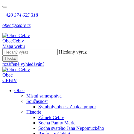
+420 374 625 318
obec@cebiv.cz
Obec
Cebiv
Mapa webu
Hledaný výraz
Hledat
rozšířené vyhledávání
Obec
CEBIV
Obec
Místní samospráva
Současnost
Symboly obce - Znak a prapor
Historie
Zámek Cebiv
Socha Panny Marie
Socha svatého Jana Nepomuckého
Papírna v Cebivi