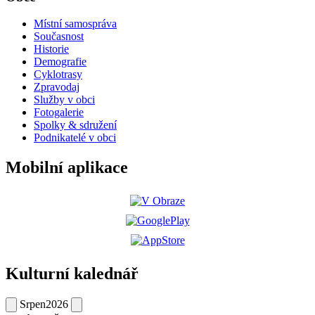
Místní samospráva
Současnost
Historie
Demografie
Cyklotrasy
Zpravodaj
Služby v obci
Fotogalerie
Spolky & sdružení
Podnikatelé v obci
Mobilní aplikace
Kulturní kalednář
Srpen
2026