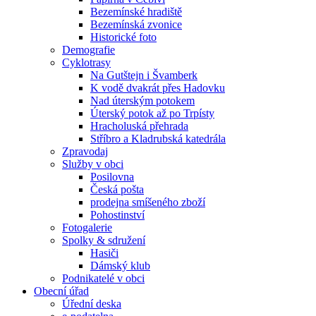
Bezemínské hradiště
Bezemínská zvonice
Historické foto
Demografie
Cyklotrasy
Na Gutštejn i Švamberk
K vodě dvakrát přes Hadovku
Nad úterským potokem
Úterský potok až po Trpísty
Hracholuská přehrada
Stříbro a Kladrubská katedrála
Zpravodaj
Služby v obci
Posilovna
Česká pošta
prodejna smíšeného zboží
Pohostinství
Fotogalerie
Spolky & sdružení
Hasiči
Dámský klub
Podnikatelé v obci
Obecní úřad
Úřední deska