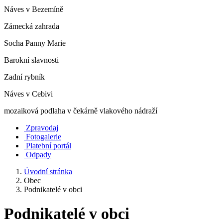
Náves v Bezemíně
Zámecká zahrada
Socha Panny Marie
Barokní slavnosti
Zadní rybník
Náves v Cebivi
mozaiková podlaha v čekárně vlakového nádraží
Zpravodaj
Fotogalerie
Platební portál
Odpady
Úvodní stránka
Obec
Podnikatelé v obci
Podnikatelé v obci