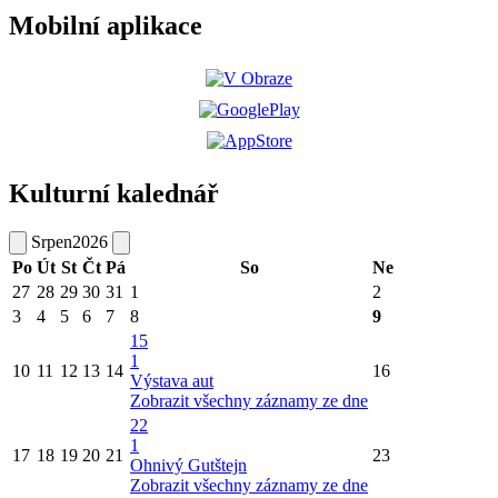
Mobilní aplikace
Kulturní kalednář
Srpen
2026
Po
Út
St
Čt
Pá
So
Ne
27
28
29
30
31
1
2
3
4
5
6
7
8
9
15
1
10
11
12
13
14
16
Výstava aut
Zobrazit všechny záznamy ze dne
22
1
17
18
19
20
21
23
Ohnivý Gutštejn
Zobrazit všechny záznamy ze dne