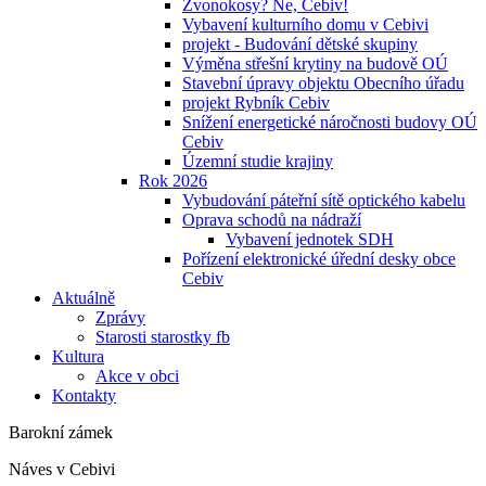
Zvonokosy? Ne, Cebiv!
Vybavení kulturního domu v Cebivi
projekt - Budování dětské skupiny
Výměna střešní krytiny na budově OÚ
Stavební úpravy objektu Obecního úřadu
projekt Rybník Cebiv
Snížení energetické náročnosti budovy OÚ
Cebiv
Územní studie krajiny
Rok 2026
Vybudování páteřní sítě optického kabelu
Oprava schodů na nádraží
Vybavení jednotek SDH
Pořízení elektronické úřední desky obce
Cebiv
Aktuálně
Zprávy
Starosti starostky fb
Kultura
Akce v obci
Kontakty
Barokní zámek
Náves v Cebivi