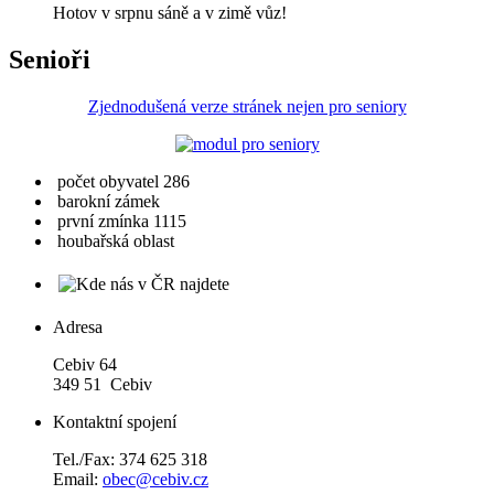
Hotov v srpnu sáně a v zimě vůz!
Senioři
Zjednodušená verze stránek nejen pro seniory
počet obyvatel 286
barokní zámek
první zmínka 1115
houbařská oblast
Adresa
Cebiv 64
349 51 Cebiv
Kontaktní spojení
Tel./Fax: 374 625 318
Email:
obec@cebiv.cz