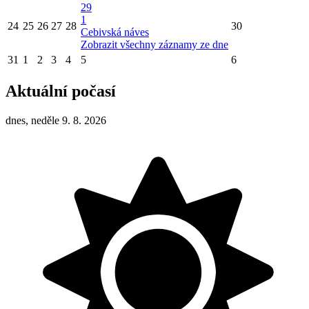
29
1
24
25
26
27
28
30
Cebivská náves
Zobrazit všechny záznamy ze dne
31
1
2
3
4
5
6
Aktuální počasí
dnes, neděle 9. 8. 2026