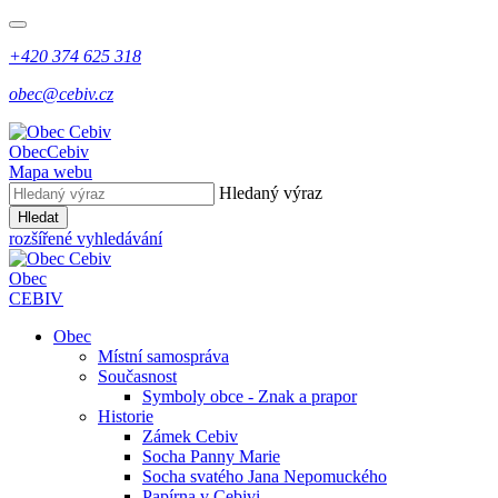
+420 374 625 318
obec@cebiv.cz
Obec
Cebiv
Mapa webu
Hledaný výraz
Hledat
rozšířené vyhledávání
Obec
CEBIV
Obec
Místní samospráva
Současnost
Symboly obce - Znak a prapor
Historie
Zámek Cebiv
Socha Panny Marie
Socha svatého Jana Nepomuckého
Papírna v Cebivi