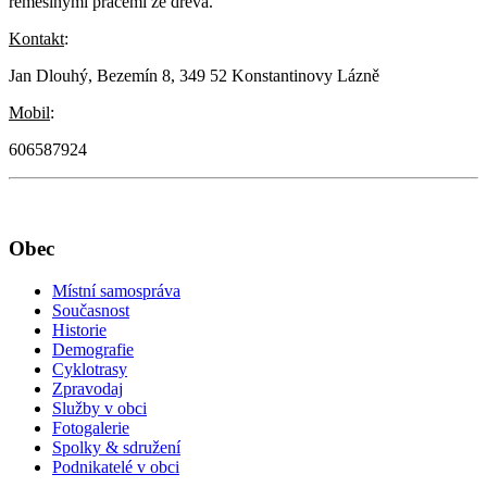
řemeslnými pracemi ze dřeva.
Kontakt
:
Jan Dlouhý, Bezemín 8, 349 52 Konstantinovy Lázně
Mobil
:
606587924
Obec
Místní samospráva
Současnost
Historie
Demografie
Cyklotrasy
Zpravodaj
Služby v obci
Fotogalerie
Spolky & sdružení
Podnikatelé v obci