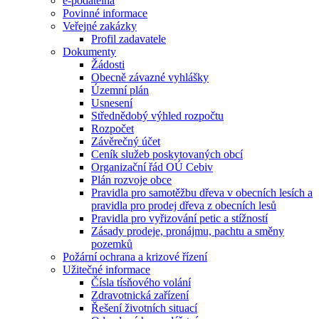
e-podatelna
Povinné informace
Veřejné zakázky
Profil zadavatele
Dokumenty
Žádosti
Obecně závazné vyhlášky
Územní plán
Usnesení
Střednědobý výhled rozpočtu
Rozpočet
Závěrečný účet
Ceník služeb poskytovaných obcí
Organizační řád OÚ Cebiv
Plán rozvoje obce
Pravidla pro samotěžbu dřeva v obecních lesích a
pravidla pro prodej dřeva z obecních lesů
Pravidla pro vyřizování petic a stížností
Zásady prodeje, pronájmu, pachtu a směny
pozemků
Požární ochrana a krizové řízení
Užitečné informace
Čísla tísňového volání
Zdravotnická zařízení
Řešení životních situací