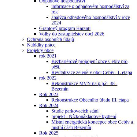
Odpadové hospodářství
informace o odpadovém hospodářství za
rok
analýza odpadového hospodářství v roce
2024
Grantový program Haranti
Volby do zastupitelstev obcí 2026
Ochrana osobních údajů
Nabídky práce
Projekty obce
rok 2021
Bezbariérové propojení obce Cebiv pro
pěší.
Revitalizace zeleně v obci Cebiv- 1. etapa
rok 2022
Rekonstrukce MVN na p.p.č. 38 -
Bezemín
Rok 2023
Rekonstrukce Obecního úřadu III. etapa
Rok 2024
Studie parkovacích stání
projekt - Nízkonákladové bydlení
Místní energetická koncepce obce Cebiv a
místní části Bezemín
Rok 2025