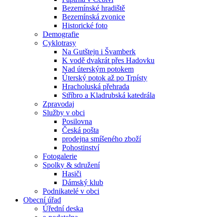
Bezemínské hradiště
Bezemínská zvonice
Historické foto
Demografie
Cyklotrasy
Na Gutštejn i Švamberk
K vodě dvakrát přes Hadovku
Nad úterským potokem
Úterský potok až po Trpísty
Hracholuská přehrada
Stříbro a Kladrubská katedrála
Zpravodaj
Služby v obci
Posilovna
Česká pošta
prodejna smíšeného zboží
Pohostinství
Fotogalerie
Spolky & sdružení
Hasiči
Dámský klub
Podnikatelé v obci
Obecní úřad
Úřední deska