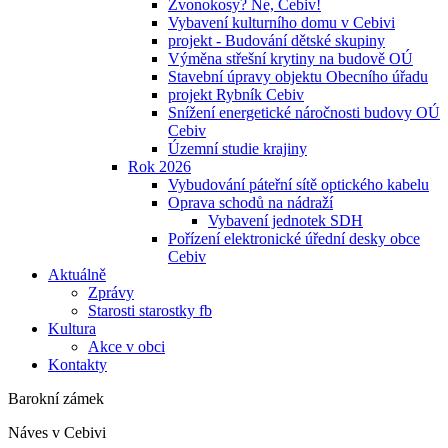
Zvonokosy? Ne, Cebiv!
Vybavení kulturního domu v Cebivi
projekt - Budování dětské skupiny
Výměna střešní krytiny na budově OÚ
Stavební úpravy objektu Obecního úřadu
projekt Rybník Cebiv
Snížení energetické náročnosti budovy OÚ
Cebiv
Územní studie krajiny
Rok 2026
Vybudování páteřní sítě optického kabelu
Oprava schodů na nádraží
Vybavení jednotek SDH
Pořízení elektronické úřední desky obce
Cebiv
Aktuálně
Zprávy
Starosti starostky fb
Kultura
Akce v obci
Kontakty
Barokní zámek
Náves v Cebivi