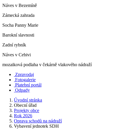
Náves v Bezemíně
Zámecká zahrada
Socha Panny Marie
Barokní slavnosti
Zadní rybník
Náves v Cebivi
mozaiková podlaha v čekárně vlakového nádraží
Zpravodaj
Fotogalerie
Platební portál
Odpady
Úvodní stránka
Obecní úřad
Projekty obce
Rok 2026
Oprava schodů na nádraží
Vybavení jednotek SDH