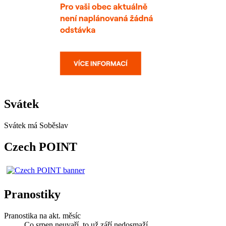
Svátek
Svátek má
Soběslav
Czech POINT
Pranostiky
Pranostika na akt. měsíc
Co srpen neuvaří, to už září nedosmaží.