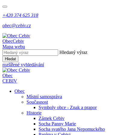
+420 374 625 318
obec@cebiv.cz
Obec
Cebiv
Mapa webu
Hledaný výraz
Hledat
rozšířené vyhledávání
Obec
CEBIV
Obec
Místní samospráva
Současnost
Symboly obce - Znak a prapor
Historie
Zámek Cebiv
Socha Panny Marie
Socha svatého Jana Nepomuckého
Papírna v Cebivi