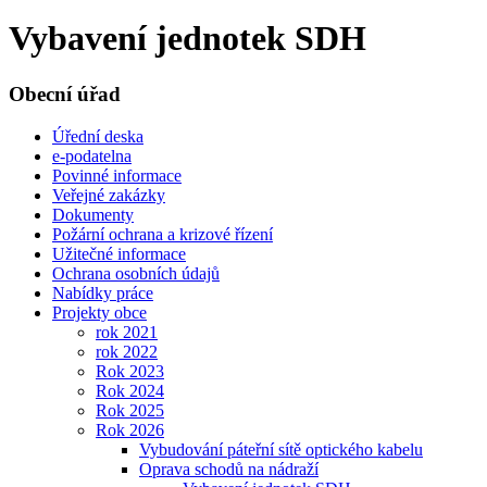
Vybavení jednotek SDH
Obecní úřad
Úřední deska
e-podatelna
Povinné informace
Veřejné zakázky
Dokumenty
Požární ochrana a krizové řízení
Užitečné informace
Ochrana osobních údajů
Nabídky práce
Projekty obce
rok 2021
rok 2022
Rok 2023
Rok 2024
Rok 2025
Rok 2026
Vybudování páteřní sítě optického kabelu
Oprava schodů na nádraží