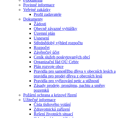
e-podatelna
Povinné informace
Veřejné zakázky
Profil zadavatele
Dokumenty
Žádosti
Obecně závazné vyhlášky
Územní plán
Usnesení
Střednědobý výhled rozpočtu
Rozpočet
Závěrečný účet
Ceník služeb poskytovaných obcí
Organizační řád OÚ Cebiv
Plán rozvoje obce
Pravidla pro samotěžbu dřeva v obecních lesích a
pravidla pro prodej dřeva z obecních lesů
Pravidla pro vyřizování petic a stížností
Zásady prodeje, pronájmu, pachtu a směny
pozemků
Požární ochrana a krizové řízení
Užitečné informace
Čísla tísňového volání
Zdravotnická zařízení
Řešení životních situací