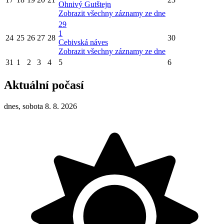
Ohnivý Gutštejn
Zobrazit všechny záznamy ze dne
29
1
24
25
26
27
28
30
Cebivská náves
Zobrazit všechny záznamy ze dne
31
1
2
3
4
5
6
Aktuální počasí
dnes, sobota 8. 8. 2026