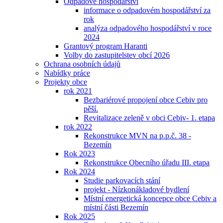
Odpadové hospodářství
informace o odpadovém hospodářství za
rok
analýza odpadového hospodářství v roce
2024
Grantový program Haranti
Volby do zastupitelstev obcí 2026
Ochrana osobních údajů
Nabídky práce
Projekty obce
rok 2021
Bezbariérové propojení obce Cebiv pro
pěší.
Revitalizace zeleně v obci Cebiv- 1. etapa
rok 2022
Rekonstrukce MVN na p.p.č. 38 -
Bezemín
Rok 2023
Rekonstrukce Obecního úřadu III. etapa
Rok 2024
Studie parkovacích stání
projekt - Nízkonákladové bydlení
Místní energetická koncepce obce Cebiv a
místní části Bezemín
Rok 2025