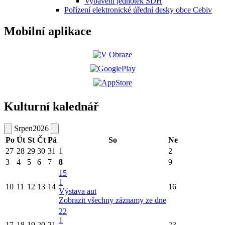
Vybavení jednotek SDH
Pořízení elektronické úřední desky obce Cebiv
Mobilní aplikace
Kulturní kalednář
Srpen
2026
Po
Út
St
Čt
Pá
So
Ne
27
28
29
30
31
1
2
3
4
5
6
7
8
9
15
1
10
11
12
13
14
16
Výstava aut
Zobrazit všechny záznamy ze dne
22
1
17
18
19
20
21
23