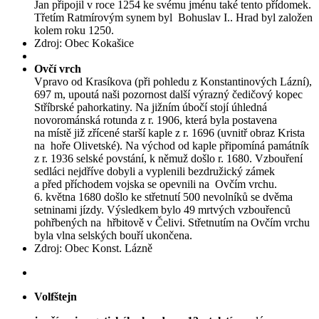
Jan připojil v roce 1254 ke svému jménu také tento přídomek.
Třetím Ratmírovým synem byl Bohuslav I.. Hrad byl založen
kolem roku 1250.
Zdroj: Obec Kokašice
Ovčí vrch
Vpravo od Krasíkova (při pohledu z Konstantinových Lázní),
697 m, upoutá naši pozornost další výrazný čedičový kopec
Stříbrské pahorkatiny. Na jižním úbočí stojí úhledná
novorománská rotunda z r. 1906, která byla postavena
na místě již zřícené starší kaple z r. 1696 (uvnitř obraz Krista
na hoře Olivetské). Na východ od kaple připomíná památník
z r. 1936 selské povstání, k němuž došlo r. 1680. Vzbouření
sedláci nejdříve dobyli a vyplenili bezdružický zámek
a před příchodem vojska se opevnili na Ovčím vrchu.
6. května 1680 došlo ke střetnutí 500 nevolníků se dvěma
setninami jízdy. Výsledkem bylo 49 mrtvých vzbouřenců
pohřbených na hřbitově v Čelivi. Střetnutím na Ovčím vrchu
byla vlna selských bouří ukončena.
Zdroj: Obec Konst. Lázně
Volfštejn