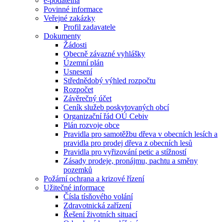
e-podatelna
Povinné informace
Veřejné zakázky
Profil zadavatele
Dokumenty
Žádosti
Obecně závazné vyhlášky
Územní plán
Usnesení
Střednědobý výhled rozpočtu
Rozpočet
Závěrečný účet
Ceník služeb poskytovaných obcí
Organizační řád OÚ Cebiv
Plán rozvoje obce
Pravidla pro samotěžbu dřeva v obecních lesích a
pravidla pro prodej dřeva z obecních lesů
Pravidla pro vyřizování petic a stížností
Zásady prodeje, pronájmu, pachtu a směny
pozemků
Požární ochrana a krizové řízení
Užitečné informace
Čísla tísňového volání
Zdravotnická zařízení
Řešení životních situací