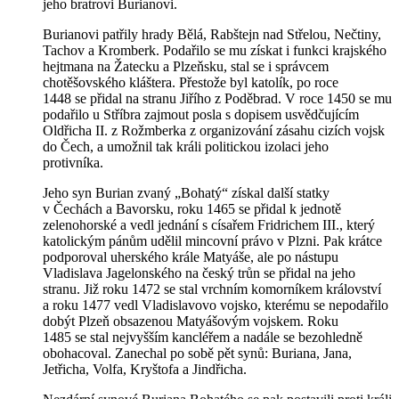
jeho bratrovi Burianovi.
Burianovi patřily hrady Bělá, Rabštejn nad Střelou, Nečtiny,
Tachov a Kromberk. Podařilo se mu získat i funkci krajského
hejtmana na Žatecku a Plzeňsku, stal se i správcem
chotěšovského kláštera. Přestože byl katolík, po roce
1448 se přidal na stranu Jiřího z Poděbrad. V roce 1450 se mu
podařilo u Stříbra zajmout posla s dopisem usvědčujícím
Oldřicha II. z Rožmberka z organizování zásahu cizích vojsk
do Čech, a umožnil tak králi politickou izolaci jeho
protivníka.
Jeho syn Burian zvaný „Bohatý“ získal další statky
v Čechách a Bavorsku, roku 1465 se přidal k jednotě
zelenohorské a vedl jednání s císařem Fridrichem III., který
katolickým pánům udělil mincovní právo v Plzni. Pak krátce
podporoval uherského krále Matyáše, ale po nástupu
Vladislava Jagelonského na český trůn se přidal na jeho
stranu. Již roku 1472 se stal vrchním komorníkem království
a roku 1477 vedl Vladislavovo vojsko, kterému se nepodařilo
dobýt Plzeň obsazenou Matyášovým vojskem. Roku
1485 se stal nejvyšším kancléřem a nadále se bezohledně
obohacoval. Zanechal po sobě pět synů: Buriana, Jana,
Jetřicha, Volfa, Kryštofa a Jindřicha.