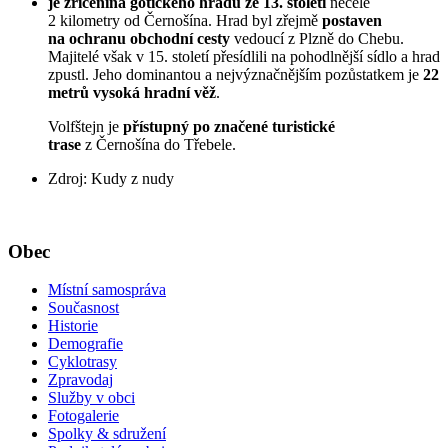
je zřícenina gotického hradu ze 13. století
necelé
2 kilometry od Černošína. Hrad byl zřejmě
postaven
na ochranu obchodní cesty
vedoucí z Plzně do Chebu.
Majitelé však v 15. století přesídlili na pohodlnější sídlo a hrad
zpustl. Jeho dominantou a nejvýznačnějším pozůstatkem je
22
metrů vysoká hradní věž
.
Volfštejn je
přístupný po značené turistické
trase
z Černošína do Třebele.
Zdroj: Kudy z nudy
Obec
Místní samospráva
Současnost
Historie
Demografie
Cyklotrasy
Zpravodaj
Služby v obci
Fotogalerie
Spolky & sdružení