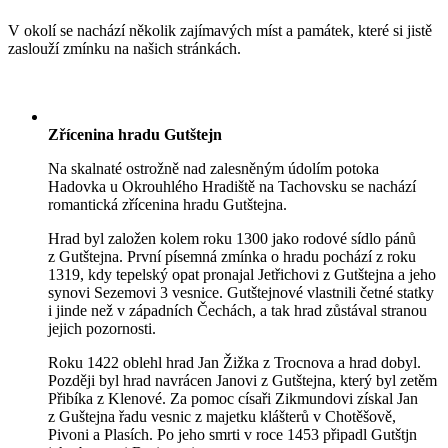
V okolí se nachází několik zajímavých míst a památek, které si jistě
zaslouží zmínku na našich stránkách.
Zřícenina hradu Gutštejn
Na skalnaté ostrožně nad zalesněným údolím potoka
Hadovka u Okrouhlého Hradiště na Tachovsku se nachází
romantická zřícenina hradu Gutštejna.
Hrad byl založen kolem roku 1300 jako rodové sídlo pánů
z Gutštejna. První písemná zmínka o hradu pochází z roku
1319, kdy tepelský opat pronajal Jetřichovi z Gutštejna a jeho
synovi Sezemovi 3 vesnice. Gutštejnové vlastnili četné statky
i jinde než v západních Čechách, a tak hrad zůstával stranou
jejich pozornosti.
Roku 1422 oblehl hrad Jan Žižka z Trocnova a hrad dobyl.
Později byl hrad navrácen Janovi z Gutštejna, který byl zetěm
Přibíka z Klenové. Za pomoc císaři Zikmundovi získal Jan
z Guštejna řadu vesnic z majetku klášterů v Chotěšově,
Pivoni a Plasích. Po jeho smrti v roce 1453 připadl Gutštjn