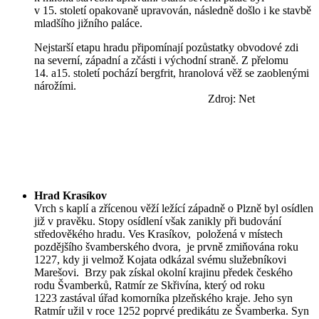
v 15. století opakovaně upravován, následně došlo i ke stavbě
mladšího jižního paláce.
Nejstarší etapu hradu připomínají pozůstatky obvodové zdi
na severní, západní a zčásti i východní straně. Z přelomu
14. a15. století pochází bergfrit, hranolová věž se zaoblenými
nárožími.
Zdroj: Net
Hrad Krasíkov
Vrch s kaplí a zřícenou věží ležící západně o Plzně byl osídlen
již v pravěku. Stopy osídlení však zanikly při budování
středověkého hradu. Ves Krasíkov, položená v místech
pozdějšího švamberského dvora, je prvně zmiňována roku
1227, kdy ji velmož Kojata odkázal svému služebníkovi
Marešovi. Brzy pak získal okolní krajinu předek českého
rodu Švamberků, Ratmír ze Skřivína, který od roku
1223 zastával úřad komorníka plzeňského kraje. Jeho syn
Ratmír užil v roce 1252 poprvé predikátu ze Švamberka. Syn