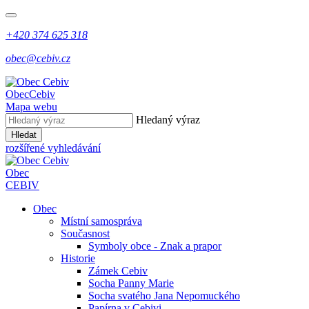
+420 374 625 318
obec@cebiv.cz
Obec
Cebiv
Mapa webu
Hledaný výraz
Hledat
rozšířené vyhledávání
Obec
CEBIV
Obec
Místní samospráva
Současnost
Symboly obce - Znak a prapor
Historie
Zámek Cebiv
Socha Panny Marie
Socha svatého Jana Nepomuckého
Papírna v Cebivi