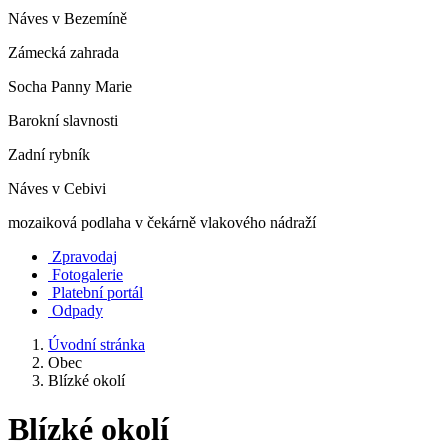
Náves v Bezemíně
Zámecká zahrada
Socha Panny Marie
Barokní slavnosti
Zadní rybník
Náves v Cebivi
mozaiková podlaha v čekárně vlakového nádraží
Zpravodaj
Fotogalerie
Platební portál
Odpady
Úvodní stránka
Obec
Blízké okolí
Blízké okolí