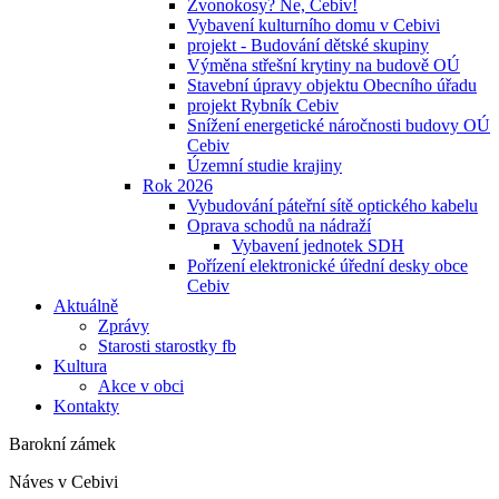
Zvonokosy? Ne, Cebiv!
Vybavení kulturního domu v Cebivi
projekt - Budování dětské skupiny
Výměna střešní krytiny na budově OÚ
Stavební úpravy objektu Obecního úřadu
projekt Rybník Cebiv
Snížení energetické náročnosti budovy OÚ
Cebiv
Územní studie krajiny
Rok 2026
Vybudování páteřní sítě optického kabelu
Oprava schodů na nádraží
Vybavení jednotek SDH
Pořízení elektronické úřední desky obce
Cebiv
Aktuálně
Zprávy
Starosti starostky fb
Kultura
Akce v obci
Kontakty
Barokní zámek
Náves v Cebivi