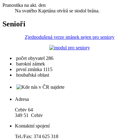
Pranostika na akt. den
Na svatého Kajetána otvírá se stodol brána.
Senioři
Zjednodušená verze stránek nejen pro seniory
počet obyvatel 286
barokní zámek
první zmínka 1115
houbařská oblast
Adresa
Cebiv 64
349 51 Cebiv
Kontaktní spojení
Tel./Fax: 374 625 318