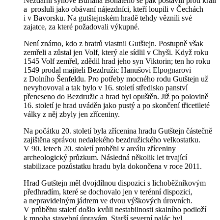
Nezdární synové Buriana Bohatého se pak postavili proti králi
a prosluli jako obávaní nájezdníci, kteří loupili v Čechách
i v Bavorsku. Na gutštejnském hradě tehdy věznili své
zajatce, za které požadovali výkupné.
Není známo, kdo z bratrů vlastnil Gutštejn. Postupně však
zemřeli a zůstal jen Volf, který ale sídlil v Chyši. Když roku
1545 Volf zemřel, zdědil hrad jeho syn Viktorin; ten ho roku
1549 prodal majiteli Bezdružic Hanušovi Elpognarovi
z Dolního Šenfeldu. Pro potřeby mocného rodu Gutštejn už
nevyhovoval a tak bylo v 16. století středisko panství
přeneseno do Bezdružic a hrad byl opuštěn. Již po polovině
16. století je hrad uváděn jako pustý a po skončení třicetileté
války z něj zbyly jen zříceniny.
Na počátku 20. století byla zřícenina hradu Gutštejn částečně
zajištěna správou nedalekého bezdružického velkostatku.
V 90. letech 20. století proběhl v areálu zříceniny
archeologický průzkum. Následná několik let trvající
stabilizace pozůstatku hradu byla dokončena v roce 2011.
Hrad Gutštejn měl dvojdílnou dispozici s lichoběžníkovým
předhradím, které se dochovalo jen v terénní dispozici,
a nepravidelným jádrem ve dvou výškových úrovních.
V průběhu staletí došlo kvůli nestabilnosti skalního podloží
k mnoha stavební úpravám. Starší severní palác byl