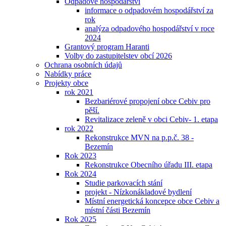
Odpadové hospodářství
informace o odpadovém hospodářství za
rok
analýza odpadového hospodářství v roce
2024
Grantový program Haranti
Volby do zastupitelstev obcí 2026
Ochrana osobních údajů
Nabídky práce
Projekty obce
rok 2021
Bezbariérové propojení obce Cebiv pro
pěší.
Revitalizace zeleně v obci Cebiv- 1. etapa
rok 2022
Rekonstrukce MVN na p.p.č. 38 -
Bezemín
Rok 2023
Rekonstrukce Obecního úřadu III. etapa
Rok 2024
Studie parkovacích stání
projekt - Nízkonákladové bydlení
Místní energetická koncepce obce Cebiv a
místní části Bezemín
Rok 2025