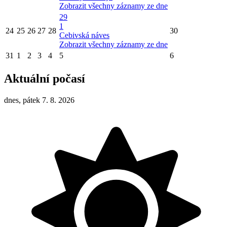
Zobrazit všechny záznamy ze dne
29
1
24
25
26
27
28
30
Cebivská náves
Zobrazit všechny záznamy ze dne
31
1
2
3
4
5
6
Aktuální počasí
dnes, pátek 7. 8. 2026