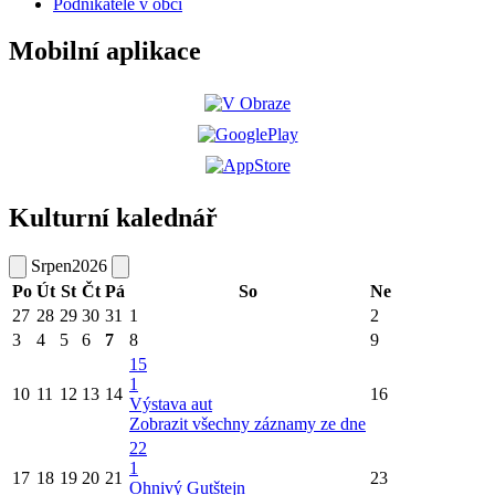
Podnikatelé v obci
Mobilní aplikace
Kulturní kalednář
Srpen
2026
Po
Út
St
Čt
Pá
So
Ne
27
28
29
30
31
1
2
3
4
5
6
7
8
9
15
1
10
11
12
13
14
16
Výstava aut
Zobrazit všechny záznamy ze dne
22
1
17
18
19
20
21
23
Ohnivý Gutštejn