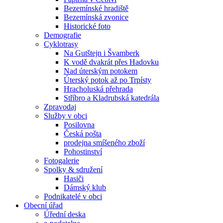
Bezemínské hradiště
Bezemínská zvonice
Historické foto
Demografie
Cyklotrasy
Na Gutštejn i Švamberk
K vodě dvakrát přes Hadovku
Nad úterským potokem
Úterský potok až po Trpísty
Hracholuská přehrada
Stříbro a Kladrubská katedrála
Zpravodaj
Služby v obci
Posilovna
Česká pošta
prodejna smíšeného zboží
Pohostinství
Fotogalerie
Spolky & sdružení
Hasiči
Dámský klub
Podnikatelé v obci
Obecní úřad
Úřední deska