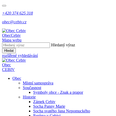
+420 374 625 318
obec@cebiv.cz
Obec
Cebiv
Mapa webu
Hledaný výraz
Hledat
rozšířené vyhledávání
Obec
CEBIV
Obec
Místní samospráva
Současnost
Symboly obce - Znak a prapor
Historie
Zámek Cebiv
Socha Panny Marie
Socha svatého Jana Nepomuckého
Papírna v Cebivi