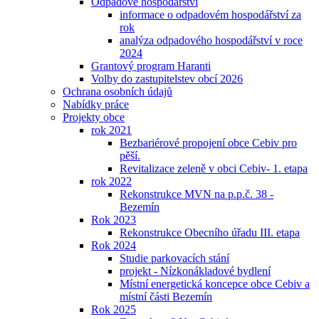
Odpadové hospodářství
informace o odpadovém hospodářství za
rok
analýza odpadového hospodářství v roce
2024
Grantový program Haranti
Volby do zastupitelstev obcí 2026
Ochrana osobních údajů
Nabídky práce
Projekty obce
rok 2021
Bezbariérové propojení obce Cebiv pro
pěší.
Revitalizace zeleně v obci Cebiv- 1. etapa
rok 2022
Rekonstrukce MVN na p.p.č. 38 -
Bezemín
Rok 2023
Rekonstrukce Obecního úřadu III. etapa
Rok 2024
Studie parkovacích stání
projekt - Nízkonákladové bydlení
Místní energetická koncepce obce Cebiv a
místní části Bezemín
Rok 2025