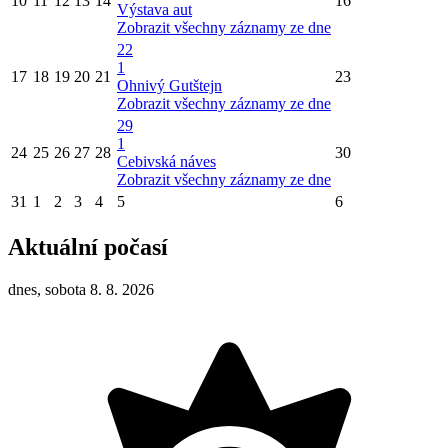
10
11
12
13
14
16
Výstava aut
Zobrazit všechny záznamy ze dne
22
1
17
18
19
20
21
23
Ohnivý Gutštejn
Zobrazit všechny záznamy ze dne
29
1
24
25
26
27
28
30
Cebivská náves
Zobrazit všechny záznamy ze dne
31
1
2
3
4
5
6
Aktuální počasí
dnes, sobota 8. 8. 2026