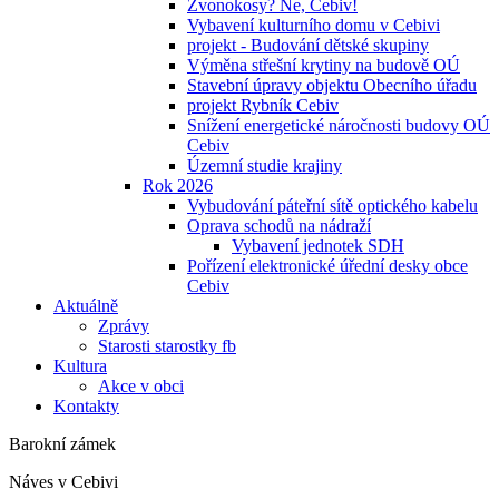
Zvonokosy? Ne, Cebiv!
Vybavení kulturního domu v Cebivi
projekt - Budování dětské skupiny
Výměna střešní krytiny na budově OÚ
Stavební úpravy objektu Obecního úřadu
projekt Rybník Cebiv
Snížení energetické náročnosti budovy OÚ
Cebiv
Územní studie krajiny
Rok 2026
Vybudování páteřní sítě optického kabelu
Oprava schodů na nádraží
Vybavení jednotek SDH
Pořízení elektronické úřední desky obce
Cebiv
Aktuálně
Zprávy
Starosti starostky fb
Kultura
Akce v obci
Kontakty
Barokní zámek
Náves v Cebivi