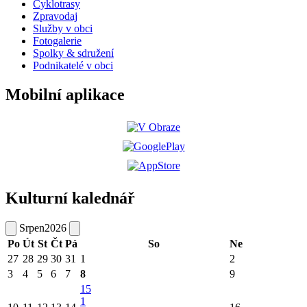
Cyklotrasy
Zpravodaj
Služby v obci
Fotogalerie
Spolky & sdružení
Podnikatelé v obci
Mobilní aplikace
Kulturní kalednář
Srpen
2026
Po
Út
St
Čt
Pá
So
Ne
27
28
29
30
31
1
2
3
4
5
6
7
8
9
15
1