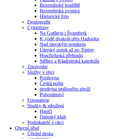
Bezemínské hradiště
Bezemínská zvonice
Historické foto
Demografie
Cyklotrasy
Na Gutštejn i Švamberk
K vodě dvakrát přes Hadovku
Nad úterským potokem
Úterský potok až po Trpísty
Hracholuská přehrada
Stříbro a Kladrubská katedrála
Zpravodaj
Služby v obci
Posilovna
Česká pošta
prodejna smíšeného zboží
Pohostinství
Fotogalerie
Spolky & sdružení
Hasiči
Dámský klub
Podnikatelé v obci
Obecní úřad
Úřední deska