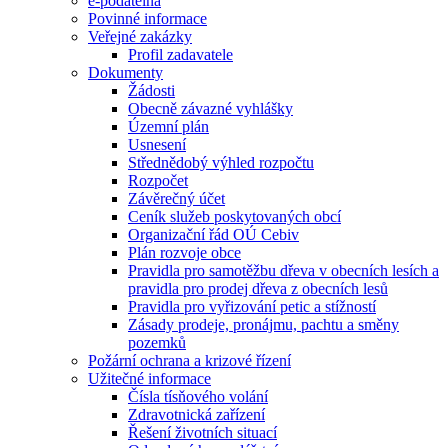
e-podatelna
Povinné informace
Veřejné zakázky
Profil zadavatele
Dokumenty
Žádosti
Obecně závazné vyhlášky
Územní plán
Usnesení
Střednědobý výhled rozpočtu
Rozpočet
Závěrečný účet
Ceník služeb poskytovaných obcí
Organizační řád OÚ Cebiv
Plán rozvoje obce
Pravidla pro samotěžbu dřeva v obecních lesích a
pravidla pro prodej dřeva z obecních lesů
Pravidla pro vyřizování petic a stížností
Zásady prodeje, pronájmu, pachtu a směny
pozemků
Požární ochrana a krizové řízení
Užitečné informace
Čísla tísňového volání
Zdravotnická zařízení
Řešení životních situací