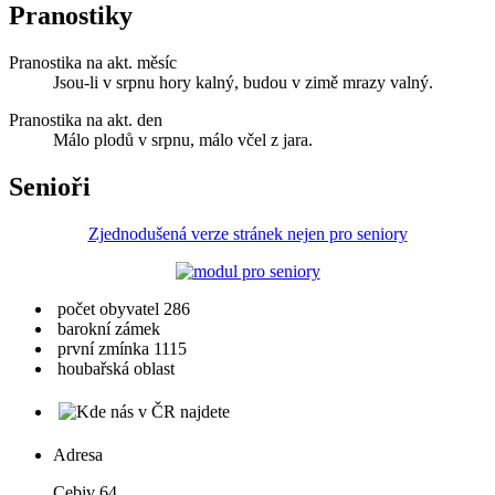
Pranostiky
Pranostika na akt. měsíc
Jsou-li v srpnu hory kalný, budou v zimě mrazy valný.
Pranostika na akt. den
Málo plodů v srpnu, málo včel z jara.
Senioři
Zjednodušená verze stránek nejen pro seniory
počet obyvatel 286
barokní zámek
první zmínka 1115
houbařská oblast
Adresa
Cebiv 64