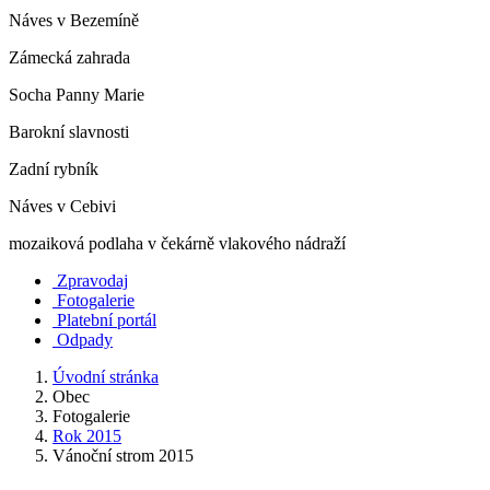
Náves v Bezemíně
Zámecká zahrada
Socha Panny Marie
Barokní slavnosti
Zadní rybník
Náves v Cebivi
mozaiková podlaha v čekárně vlakového nádraží
Zpravodaj
Fotogalerie
Platební portál
Odpady
Úvodní stránka
Obec
Fotogalerie
Rok 2015
Vánoční strom 2015