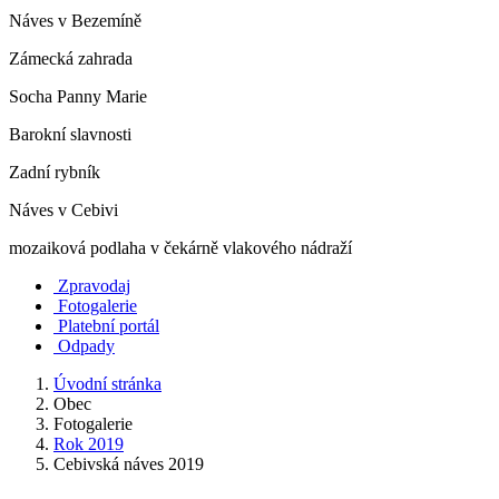
Náves v Bezemíně
Zámecká zahrada
Socha Panny Marie
Barokní slavnosti
Zadní rybník
Náves v Cebivi
mozaiková podlaha v čekárně vlakového nádraží
Zpravodaj
Fotogalerie
Platební portál
Odpady
Úvodní stránka
Obec
Fotogalerie
Rok 2019
Cebivská náves 2019