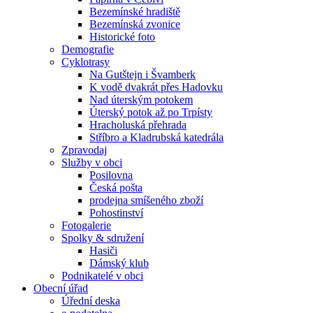
Bezemínské hradiště
Bezemínská zvonice
Historické foto
Demografie
Cyklotrasy
Na Gutštejn i Švamberk
K vodě dvakrát přes Hadovku
Nad úterským potokem
Úterský potok až po Trpísty
Hracholuská přehrada
Stříbro a Kladrubská katedrála
Zpravodaj
Služby v obci
Posilovna
Česká pošta
prodejna smíšeného zboží
Pohostinství
Fotogalerie
Spolky & sdružení
Hasiči
Dámský klub
Podnikatelé v obci
Obecní úřad
Úřední deska