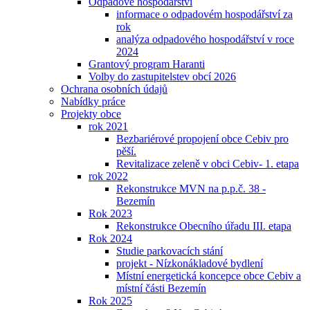
Odpadové hospodářství
informace o odpadovém hospodářství za
rok
analýza odpadového hospodářství v roce
2024
Grantový program Haranti
Volby do zastupitelstev obcí 2026
Ochrana osobních údajů
Nabídky práce
Projekty obce
rok 2021
Bezbariérové propojení obce Cebiv pro
pěší.
Revitalizace zeleně v obci Cebiv- 1. etapa
rok 2022
Rekonstrukce MVN na p.p.č. 38 -
Bezemín
Rok 2023
Rekonstrukce Obecního úřadu III. etapa
Rok 2024
Studie parkovacích stání
projekt - Nízkonákladové bydlení
Místní energetická koncepce obce Cebiv a
místní části Bezemín
Rok 2025