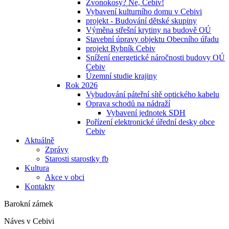
Zvonokosy? Ne, Cebiv!
Vybavení kulturního domu v Cebivi
projekt - Budování dětské skupiny
Výměna střešní krytiny na budově OÚ
Stavební úpravy objektu Obecního úřadu
projekt Rybník Cebiv
Snížení energetické náročnosti budovy OÚ
Cebiv
Územní studie krajiny
Rok 2026
Vybudování páteřní sítě optického kabelu
Oprava schodů na nádraží
Vybavení jednotek SDH
Pořízení elektronické úřední desky obce
Cebiv
Aktuálně
Zprávy
Starosti starostky fb
Kultura
Akce v obci
Kontakty
Barokní zámek
Náves v Cebivi