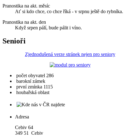
Pranostika na akt. měsíc
Ať si kdo chce, co chce říká - v srpnu ještě do rybníka.
Pranostika na akt. den
Když srpen pálí, bude pálit i víno.
Senioři
Zjednodušená verze stránek nejen pro seniory
počet obyvatel 286
barokní zámek
první zmínka 1115
houbařská oblast
Adresa
Cebiv 64
349 51 Cebiv