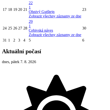
22
1
17
18
19
20
21
23
Ohnivý Gutštejn
Zobrazit všechny záznamy ze dne
29
1
24
25
26
27
28
30
Cebivská náves
Zobrazit všechny záznamy ze dne
31
1
2
3
4
5
6
Aktuální počasí
dnes, pátek 7. 8. 2026