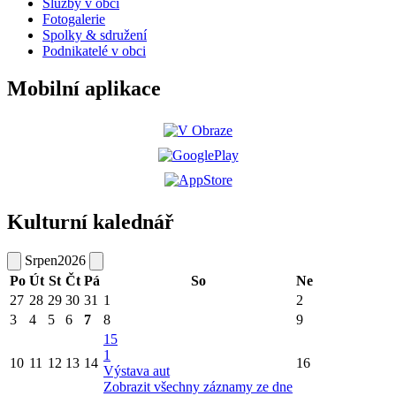
Služby v obci
Fotogalerie
Spolky & sdružení
Podnikatelé v obci
Mobilní aplikace
Kulturní kalednář
Srpen
2026
Po
Út
St
Čt
Pá
So
Ne
27
28
29
30
31
1
2
3
4
5
6
7
8
9
15
1
10
11
12
13
14
16
Výstava aut
Zobrazit všechny záznamy ze dne