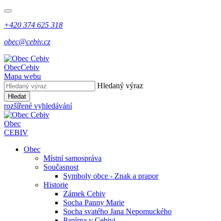
+420 374 625 318
obec@cebiv.cz
Obec
Cebiv
Mapa webu
Hledaný výraz
Hledat
rozšířené vyhledávání
Obec
CEBIV
Obec
Místní samospráva
Současnost
Symboly obce - Znak a prapor
Historie
Zámek Cebiv
Socha Panny Marie
Socha svatého Jana Nepomuckého
Papírna v Cebivi