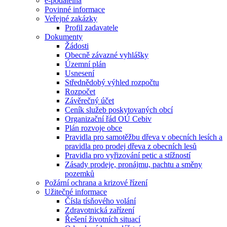
e-podatelna
Povinné informace
Veřejné zakázky
Profil zadavatele
Dokumenty
Žádosti
Obecně závazné vyhlášky
Územní plán
Usnesení
Střednědobý výhled rozpočtu
Rozpočet
Závěrečný účet
Ceník služeb poskytovaných obcí
Organizační řád OÚ Cebiv
Plán rozvoje obce
Pravidla pro samotěžbu dřeva v obecních lesích a
pravidla pro prodej dřeva z obecních lesů
Pravidla pro vyřizování petic a stížností
Zásady prodeje, pronájmu, pachtu a směny
pozemků
Požární ochrana a krizové řízení
Užitečné informace
Čísla tísňového volání
Zdravotnická zařízení
Řešení životních situací