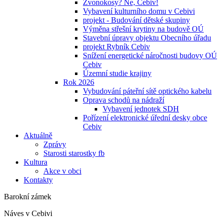
Zvonokosy? Ne, Cebiv!
Vybavení kulturního domu v Cebivi
projekt - Budování dětské skupiny
Výměna střešní krytiny na budově OÚ
Stavební úpravy objektu Obecního úřadu
projekt Rybník Cebiv
Snížení energetické náročnosti budovy OÚ
Cebiv
Územní studie krajiny
Rok 2026
Vybudování páteřní sítě optického kabelu
Oprava schodů na nádraží
Vybavení jednotek SDH
Pořízení elektronické úřední desky obce
Cebiv
Aktuálně
Zprávy
Starosti starostky fb
Kultura
Akce v obci
Kontakty
Barokní zámek
Náves v Cebivi