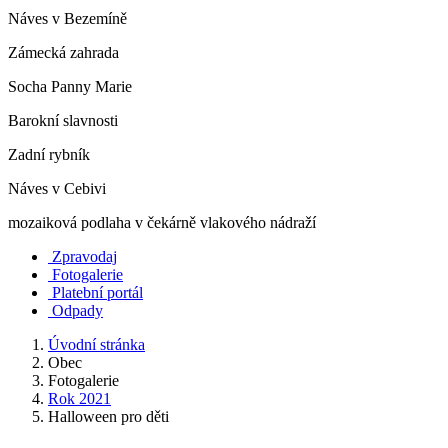
Náves v Bezemíně
Zámecká zahrada
Socha Panny Marie
Barokní slavnosti
Zadní rybník
Náves v Cebivi
mozaiková podlaha v čekárně vlakového nádraží
Zpravodaj
Fotogalerie
Platební portál
Odpady
Úvodní stránka
Obec
Fotogalerie
Rok 2021
Halloween pro děti