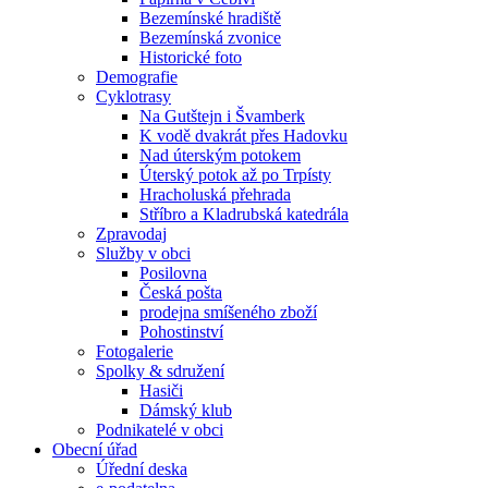
Bezemínské hradiště
Bezemínská zvonice
Historické foto
Demografie
Cyklotrasy
Na Gutštejn i Švamberk
K vodě dvakrát přes Hadovku
Nad úterským potokem
Úterský potok až po Trpísty
Hracholuská přehrada
Stříbro a Kladrubská katedrála
Zpravodaj
Služby v obci
Posilovna
Česká pošta
prodejna smíšeného zboží
Pohostinství
Fotogalerie
Spolky & sdružení
Hasiči
Dámský klub
Podnikatelé v obci
Obecní úřad
Úřední deska