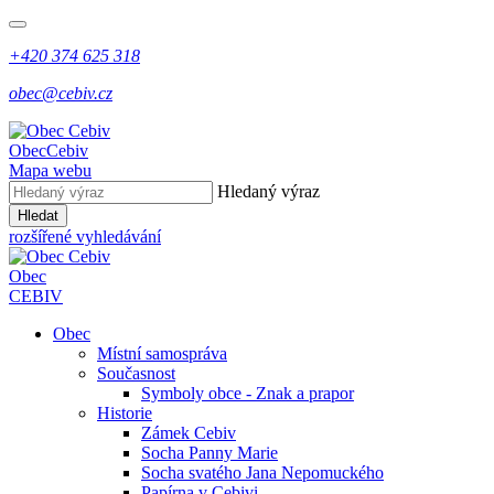
+420 374 625 318
obec@cebiv.cz
Obec
Cebiv
Mapa webu
Hledaný výraz
Hledat
rozšířené vyhledávání
Obec
CEBIV
Obec
Místní samospráva
Současnost
Symboly obce - Znak a prapor
Historie
Zámek Cebiv
Socha Panny Marie
Socha svatého Jana Nepomuckého
Papírna v Cebivi