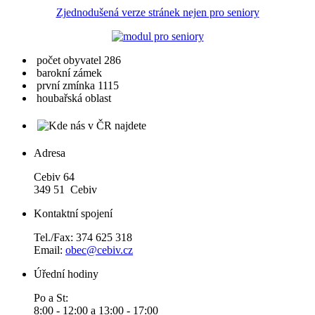
Zjednodušená verze stránek nejen pro seniory
počet obyvatel 286
barokní zámek
první zmínka 1115
houbařská oblast
Adresa
Cebiv 64
349 51 Cebiv
Kontaktní spojení
Tel./Fax: 374 625 318
Email:
obec@cebiv.cz
Úřední hodiny
Po a St:
8:00 - 12:00 a 13:00 - 17:00