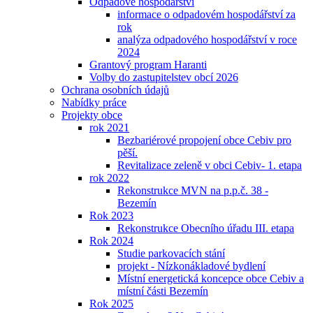
Odpadové hospodářství
informace o odpadovém hospodářství za
rok
analýza odpadového hospodářství v roce
2024
Grantový program Haranti
Volby do zastupitelstev obcí 2026
Ochrana osobních údajů
Nabídky práce
Projekty obce
rok 2021
Bezbariérové propojení obce Cebiv pro
pěší.
Revitalizace zeleně v obci Cebiv- 1. etapa
rok 2022
Rekonstrukce MVN na p.p.č. 38 -
Bezemín
Rok 2023
Rekonstrukce Obecního úřadu III. etapa
Rok 2024
Studie parkovacích stání
projekt - Nízkonákladové bydlení
Místní energetická koncepce obce Cebiv a
místní části Bezemín
Rok 2025