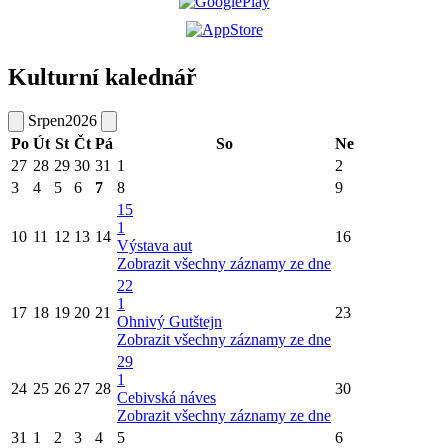
Kulturní kalednář
Srpen
2026
Po
Út
St
Čt
Pá
So
Ne
27
28
29
30
31
1
2
3
4
5
6
7
8
9
15
1
10
11
12
13
14
16
Výstava aut
Zobrazit všechny záznamy ze dne
22
1
17
18
19
20
21
23
Ohnivý Gutštejn
Zobrazit všechny záznamy ze dne
29
1
24
25
26
27
28
30
Cebivská náves
Zobrazit všechny záznamy ze dne
31
1
2
3
4
5
6