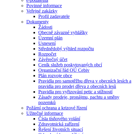
e-podatelna
Povinné informace
Veřejné zakázky
Profil zadavatele
Dokumenty
Žádosti
Obecně závazné vyhlášky
Územní plán
Usnesení
Střednědobý výhled rozpočtu
Rozpočet
Závěrečný účet
Ceník služeb poskytovaných obcí
Organizační řád OÚ Cebiv
Plán rozvoje obce
Pravidla pro samotěžbu dřeva v obecních lesích a
pravidla pro prodej dřeva z obecních lesů
Pravidla pro vyřizování petic a stížností
Zásady prodeje, pronájmu, pachtu a směny
pozemků
Požární ochrana a krizové řízení
Užitečné informace
Čísla tísňového volání
Zdravotnická zařízení
Řešení životních situací