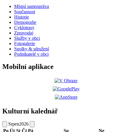
Místní samospráva
Současnost
Historie
Demografie
Cyklotrasy
Zpravodaj
Služby v obci
Fotogalerie
Spolky & sdružení
Podnikatelé v obci
Mobilní aplikace
Kulturní kalednář
Srpen
2026
Po
Út
St
Čt
Pá
So
Ne