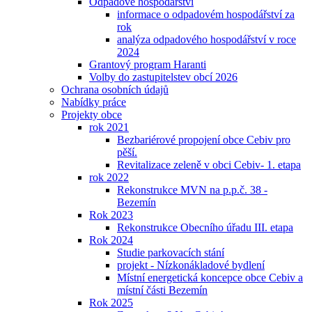
Odpadové hospodářství
informace o odpadovém hospodářství za
rok
analýza odpadového hospodářství v roce
2024
Grantový program Haranti
Volby do zastupitelstev obcí 2026
Ochrana osobních údajů
Nabídky práce
Projekty obce
rok 2021
Bezbariérové propojení obce Cebiv pro
pěší.
Revitalizace zeleně v obci Cebiv- 1. etapa
rok 2022
Rekonstrukce MVN na p.p.č. 38 -
Bezemín
Rok 2023
Rekonstrukce Obecního úřadu III. etapa
Rok 2024
Studie parkovacích stání
projekt - Nízkonákladové bydlení
Místní energetická koncepce obce Cebiv a
místní části Bezemín
Rok 2025