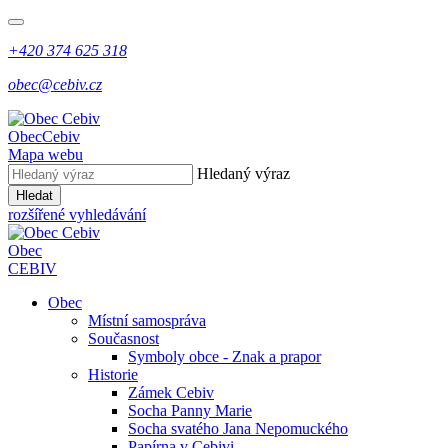
+420 374 625 318
obec@cebiv.cz
Obec
Cebiv
Mapa webu
Hledaný výraz
Hledat
rozšířené vyhledávání
Obec
CEBIV
Obec
Místní samospráva
Současnost
Symboly obce - Znak a prapor
Historie
Zámek Cebiv
Socha Panny Marie
Socha svatého Jana Nepomuckého
Papírna v Cebivi