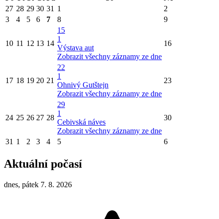
27
28
29
30
31
1
2
3
4
5
6
7
8
9
15
1
10
11
12
13
14
16
Výstava aut
Zobrazit všechny záznamy ze dne
22
1
17
18
19
20
21
23
Ohnivý Gutštejn
Zobrazit všechny záznamy ze dne
29
1
24
25
26
27
28
30
Cebivská náves
Zobrazit všechny záznamy ze dne
31
1
2
3
4
5
6
Aktuální počasí
dnes, pátek 7. 8. 2026