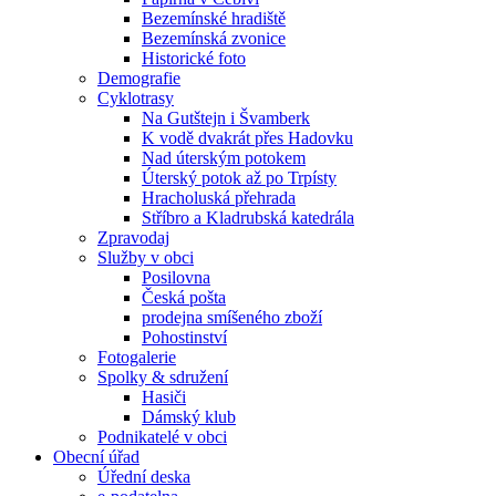
Bezemínské hradiště
Bezemínská zvonice
Historické foto
Demografie
Cyklotrasy
Na Gutštejn i Švamberk
K vodě dvakrát přes Hadovku
Nad úterským potokem
Úterský potok až po Trpísty
Hracholuská přehrada
Stříbro a Kladrubská katedrála
Zpravodaj
Služby v obci
Posilovna
Česká pošta
prodejna smíšeného zboží
Pohostinství
Fotogalerie
Spolky & sdružení
Hasiči
Dámský klub
Podnikatelé v obci
Obecní úřad
Úřední deska