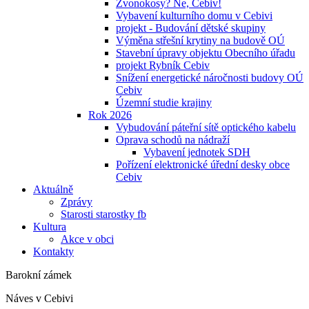
Zvonokosy? Ne, Cebiv!
Vybavení kulturního domu v Cebivi
projekt - Budování dětské skupiny
Výměna střešní krytiny na budově OÚ
Stavební úpravy objektu Obecního úřadu
projekt Rybník Cebiv
Snížení energetické náročnosti budovy OÚ
Cebiv
Územní studie krajiny
Rok 2026
Vybudování páteřní sítě optického kabelu
Oprava schodů na nádraží
Vybavení jednotek SDH
Pořízení elektronické úřední desky obce
Cebiv
Aktuálně
Zprávy
Starosti starostky fb
Kultura
Akce v obci
Kontakty
Barokní zámek
Náves v Cebivi