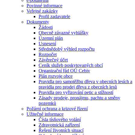
e-podatelna
Povinné informace
Veřejné zakázky
Profil zadavatele
Dokumenty
Žádosti
Obecně závazné vyhlášky
Územní plán
Usnesení
Střednědobý výhled rozpočtu
Rozpočet
Závěrečný účet
Ceník služeb poskytovaných obcí
Organizační řád OÚ Cebiv
Plán rozvoje obce
Pravidla pro samotěžbu dřeva v obecních lesích a
pravidla pro prodej dřeva z obecních lesů
Pravidla pro vyřizování petic a stížností
Zásady prodeje, pronájmu, pachtu a směny
pozemků
Požární ochrana a krizové řízení
Užitečné informace
Čísla tísňového volání
Zdravotnická zařízení
Řešení životních situací