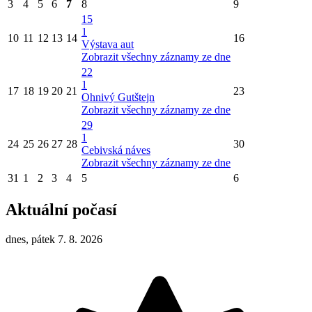
3
4
5
6
7
8
9
15
1
10
11
12
13
14
16
Výstava aut
Zobrazit všechny záznamy ze dne
22
1
17
18
19
20
21
23
Ohnivý Gutštejn
Zobrazit všechny záznamy ze dne
29
1
24
25
26
27
28
30
Cebivská náves
Zobrazit všechny záznamy ze dne
31
1
2
3
4
5
6
Aktuální počasí
dnes, pátek 7. 8. 2026