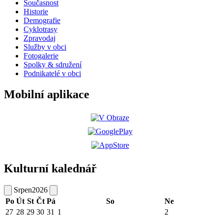
Současnost
Historie
Demografie
Cyklotrasy
Zpravodaj
Služby v obci
Fotogalerie
Spolky & sdružení
Podnikatelé v obci
Mobilní aplikace
Kulturní kalednář
Srpen
2026
Po
Út
St
Čt
Pá
So
Ne
27
28
29
30
31
1
2