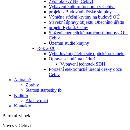
Zvonokosy? Ne, Cebiv!
Vybavení kulturního domu v Cebivi
projekt - Budování dětské skupiny
Výměna střešní krytiny na budově OÚ
Stavební úpravy objektu Obecního úřadu
projekt Rybník Cebiv
Snížení energetické náročnosti budovy OÚ
Cebiv
Územní studie krajiny
Rok 2026
Vybudování páteřní sítě optického kabelu
Oprava schodů na nádraží
Vybavení jednotek SDH
Pořízení elektronické úřední desky obce
Cebiv
Aktuálně
Zprávy
Starosti starostky fb
Kultura
Akce v obci
Kontakty
Barokní zámek
Náves v Cebivi