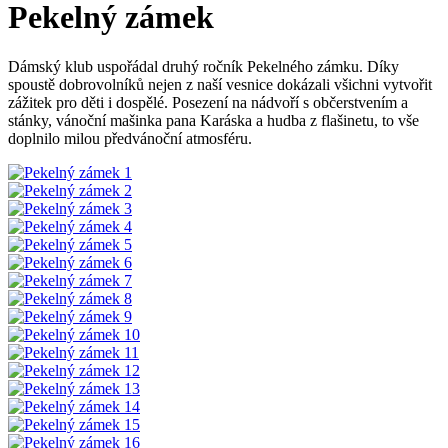
Pekelný zámek
Dámský klub uspořádal druhý ročník Pekelného zámku. Díky
spoustě dobrovolníků nejen z naší vesnice dokázali všichni vytvořit
zážitek pro děti i dospělé. Posezení na nádvoří s občerstvením a
stánky, vánoční mašinka pana Karáska a hudba z flašinetu, to vše
doplnilo milou předvánoční atmosféru.