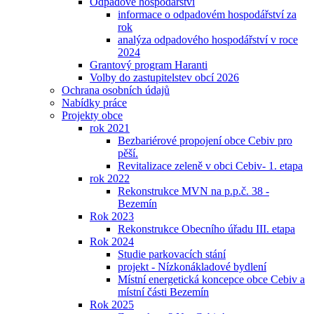
Odpadové hospodářství
informace o odpadovém hospodářství za
rok
analýza odpadového hospodářství v roce
2024
Grantový program Haranti
Volby do zastupitelstev obcí 2026
Ochrana osobních údajů
Nabídky práce
Projekty obce
rok 2021
Bezbariérové propojení obce Cebiv pro
pěší.
Revitalizace zeleně v obci Cebiv- 1. etapa
rok 2022
Rekonstrukce MVN na p.p.č. 38 -
Bezemín
Rok 2023
Rekonstrukce Obecního úřadu III. etapa
Rok 2024
Studie parkovacích stání
projekt - Nízkonákladové bydlení
Místní energetická koncepce obce Cebiv a
místní části Bezemín
Rok 2025