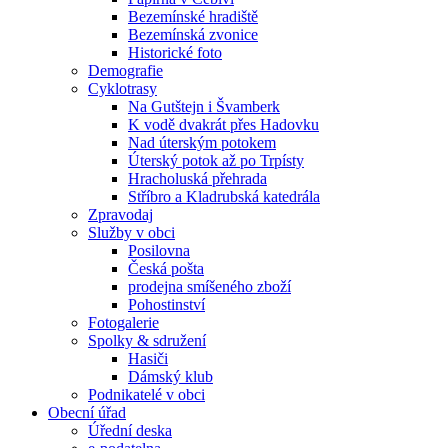
Bezemínské hradiště
Bezemínská zvonice
Historické foto
Demografie
Cyklotrasy
Na Gutštejn i Švamberk
K vodě dvakrát přes Hadovku
Nad úterským potokem
Úterský potok až po Trpísty
Hracholuská přehrada
Stříbro a Kladrubská katedrála
Zpravodaj
Služby v obci
Posilovna
Česká pošta
prodejna smíšeného zboží
Pohostinství
Fotogalerie
Spolky & sdružení
Hasiči
Dámský klub
Podnikatelé v obci
Obecní úřad
Úřední deska