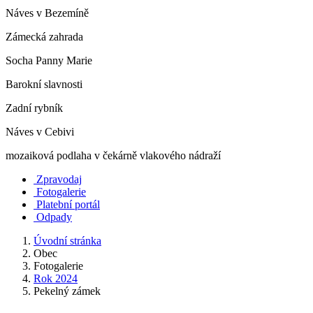
Náves v Bezemíně
Zámecká zahrada
Socha Panny Marie
Barokní slavnosti
Zadní rybník
Náves v Cebivi
mozaiková podlaha v čekárně vlakového nádraží
Zpravodaj
Fotogalerie
Platební portál
Odpady
Úvodní stránka
Obec
Fotogalerie
Rok 2024
Pekelný zámek