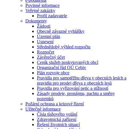
e-podatelna
Povinné informace
Veřejné zakázky
Profil zadavatele
Dokumenty
Žádosti
Obecně závazné vyhlášky
Územní plán
Usnesení
Střednědobý výhled rozpočtu
Rozpočet
Závěrečný účet
Ceník služeb poskytovaných obcí
Organizační řád OÚ Cebiv
Plán rozvoje obce
Pravidla pro samotěžbu dřeva v obecních lesích a
pravidla pro prodej dřeva z obecních lesů
Pravidla pro vyřizování petic a stížností
Zásady prodeje, pronájmu, pachtu a směny
pozemků
Požární ochrana a krizové řízení
Užitečné informace
Čísla tísňového volání
Zdravotnická zařízení
Řešení životních situací