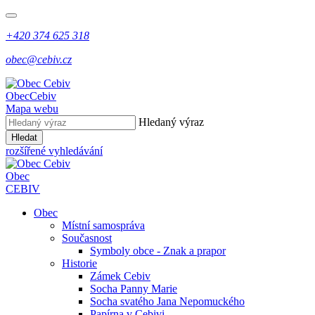
+420 374 625 318
obec@cebiv.cz
Obec
Cebiv
Mapa webu
Hledaný výraz
Hledat
rozšířené vyhledávání
Obec
CEBIV
Obec
Místní samospráva
Současnost
Symboly obce - Znak a prapor
Historie
Zámek Cebiv
Socha Panny Marie
Socha svatého Jana Nepomuckého
Papírna v Cebivi