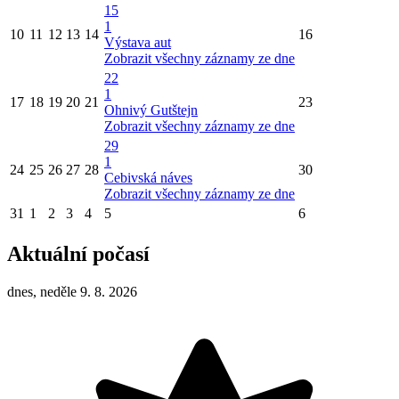
15
1
10
11
12
13
14
16
Výstava aut
Zobrazit všechny záznamy ze dne
22
1
17
18
19
20
21
23
Ohnivý Gutštejn
Zobrazit všechny záznamy ze dne
29
1
24
25
26
27
28
30
Cebivská náves
Zobrazit všechny záznamy ze dne
31
1
2
3
4
5
6
Aktuální počasí
dnes, neděle 9. 8. 2026