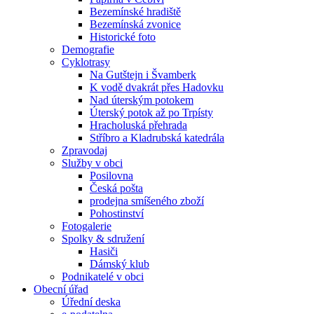
Bezemínské hradiště
Bezemínská zvonice
Historické foto
Demografie
Cyklotrasy
Na Gutštejn i Švamberk
K vodě dvakrát přes Hadovku
Nad úterským potokem
Úterský potok až po Trpísty
Hracholuská přehrada
Stříbro a Kladrubská katedrála
Zpravodaj
Služby v obci
Posilovna
Česká pošta
prodejna smíšeného zboží
Pohostinství
Fotogalerie
Spolky & sdružení
Hasiči
Dámský klub
Podnikatelé v obci
Obecní úřad
Úřední deska