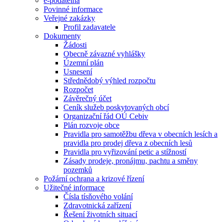
e-podatelna
Povinné informace
Veřejné zakázky
Profil zadavatele
Dokumenty
Žádosti
Obecně závazné vyhlášky
Územní plán
Usnesení
Střednědobý výhled rozpočtu
Rozpočet
Závěrečný účet
Ceník služeb poskytovaných obcí
Organizační řád OÚ Cebiv
Plán rozvoje obce
Pravidla pro samotěžbu dřeva v obecních lesích a
pravidla pro prodej dřeva z obecních lesů
Pravidla pro vyřizování petic a stížností
Zásady prodeje, pronájmu, pachtu a směny
pozemků
Požární ochrana a krizové řízení
Užitečné informace
Čísla tísňového volání
Zdravotnická zařízení
Řešení životních situací