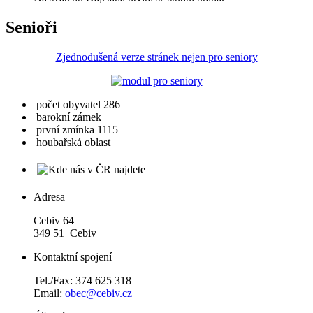
Senioři
Zjednodušená verze stránek nejen pro seniory
počet obyvatel 286
barokní zámek
první zmínka 1115
houbařská oblast
Adresa
Cebiv 64
349 51 Cebiv
Kontaktní spojení
Tel./Fax: 374 625 318
Email:
obec@cebiv.cz