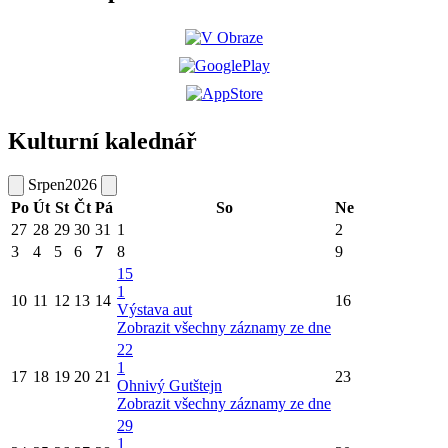
Kulturní kalednář
Srpen
2026
Po
Út
St
Čt
Pá
So
Ne
27
28
29
30
31
1
2
3
4
5
6
7
8
9
15
1
10
11
12
13
14
16
Výstava aut
Zobrazit všechny záznamy ze dne
22
1
17
18
19
20
21
23
Ohnivý Gutštejn
Zobrazit všechny záznamy ze dne
29
1