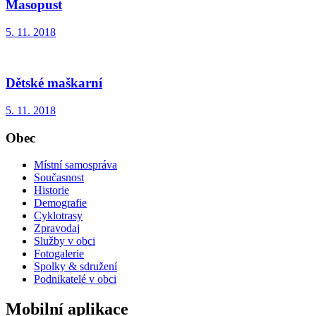
Masopust
5. 11. 2018
Dětské maškarní
5. 11. 2018
Obec
Místní samospráva
Současnost
Historie
Demografie
Cyklotrasy
Zpravodaj
Služby v obci
Fotogalerie
Spolky & sdružení
Podnikatelé v obci
Mobilní aplikace