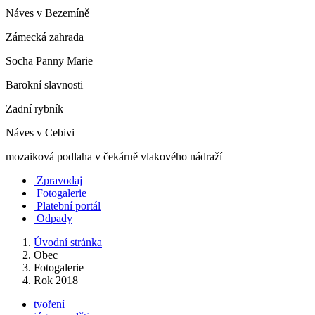
Náves v Bezemíně
Zámecká zahrada
Socha Panny Marie
Barokní slavnosti
Zadní rybník
Náves v Cebivi
mozaiková podlaha v čekárně vlakového nádraží
Zpravodaj
Fotogalerie
Platební portál
Odpady
Úvodní stránka
Obec
Fotogalerie
Rok 2018
tvoření