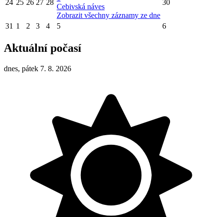
24
25
26
27
28
30
Cebivská náves
Zobrazit všechny záznamy ze dne
31
1
2
3
4
5
6
Aktuální počasí
dnes, pátek 7. 8. 2026