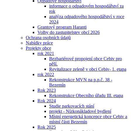
Odpadové hospodářství
informace o odpadovém hospodářství za
rok
analýza odpadového hospodářství v roce
2024
Grantový program Haranti
Volby do zastupitelstev obcí 2026
Ochrana osobních údajů
Nabídky práce
Projekty obce
rok 2021
Bezbariérové propojení obce Cebiv pro
pěší.
Revitalizace zeleně v obci Cebiv- 1. etapa
rok 2022
Rekonstrukce MVN na p.p.č. 38 -
Bezemín
Rok 2023
Rekonstrukce Obecního úřadu III. etapa
Rok 2024
Studie parkovacích stání
projekt - Nízkonákladové bydlení
Místní energetická koncepce obce Cebiv a
místní části Bezemín
Rok 2025