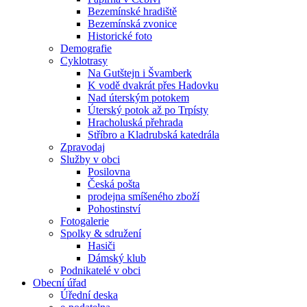
Bezemínské hradiště
Bezemínská zvonice
Historické foto
Demografie
Cyklotrasy
Na Gutštejn i Švamberk
K vodě dvakrát přes Hadovku
Nad úterským potokem
Úterský potok až po Trpísty
Hracholuská přehrada
Stříbro a Kladrubská katedrála
Zpravodaj
Služby v obci
Posilovna
Česká pošta
prodejna smíšeného zboží
Pohostinství
Fotogalerie
Spolky & sdružení
Hasiči
Dámský klub
Podnikatelé v obci
Obecní úřad
Úřední deska