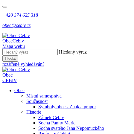
+420 374 625 318
obec@cebiv.cz
Obec
Cebiv
Mapa webu
Hledaný výraz
Hledat
rozšířené vyhledávání
Obec
CEBIV
Obec
Místní samospráva
Současnost
Symboly obce - Znak a prapor
Historie
Zámek Cebiv
Socha Panny Marie
Socha svatého Jana Nepomuckého
Papírna v Cebivi