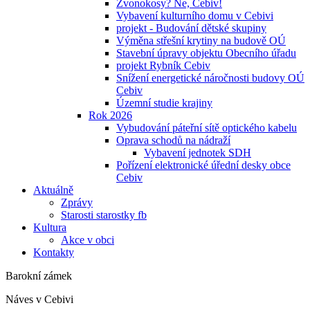
Zvonokosy? Ne, Cebiv!
Vybavení kulturního domu v Cebivi
projekt - Budování dětské skupiny
Výměna střešní krytiny na budově OÚ
Stavební úpravy objektu Obecního úřadu
projekt Rybník Cebiv
Snížení energetické náročnosti budovy OÚ
Cebiv
Územní studie krajiny
Rok 2026
Vybudování páteřní sítě optického kabelu
Oprava schodů na nádraží
Vybavení jednotek SDH
Pořízení elektronické úřední desky obce
Cebiv
Aktuálně
Zprávy
Starosti starostky fb
Kultura
Akce v obci
Kontakty
Barokní zámek
Náves v Cebivi