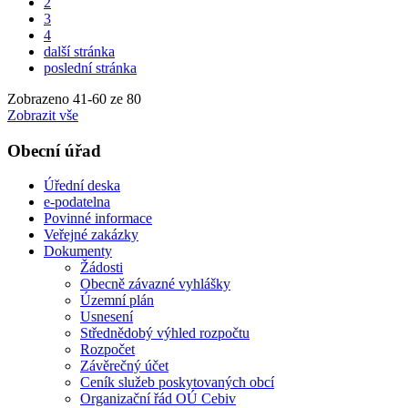
2
3
4
další stránka
poslední stránka
Zobrazeno
41
-
60
ze 80
Zobrazit vše
Obecní úřad
Úřední deska
e-podatelna
Povinné informace
Veřejné zakázky
Dokumenty
Žádosti
Obecně závazné vyhlášky
Územní plán
Usnesení
Střednědobý výhled rozpočtu
Rozpočet
Závěrečný účet
Ceník služeb poskytovaných obcí
Organizační řád OÚ Cebiv