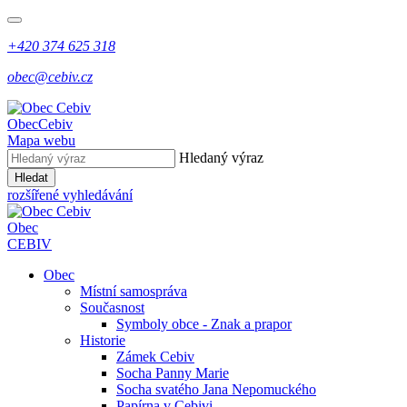
+420 374 625 318
obec@cebiv.cz
Obec
Cebiv
Mapa webu
Hledaný výraz
Hledat
rozšířené vyhledávání
Obec
CEBIV
Obec
Místní samospráva
Současnost
Symboly obce - Znak a prapor
Historie
Zámek Cebiv
Socha Panny Marie
Socha svatého Jana Nepomuckého
Papírna v Cebivi