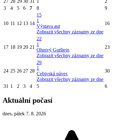
27
28
29
30
31
1
2
3
4
5
6
7
8
9
15
1
10
11
12
13
14
16
Výstava aut
Zobrazit všechny záznamy ze dne
22
1
17
18
19
20
21
23
Ohnivý Gutštejn
Zobrazit všechny záznamy ze dne
29
1
24
25
26
27
28
30
Cebivská náves
Zobrazit všechny záznamy ze dne
31
1
2
3
4
5
6
Aktuální počasí
dnes, pátek 7. 8. 2026