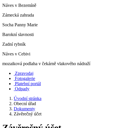
Náves v Bezemíně
Zámecká zahrada
Socha Panny Marie
Barokní slavnosti
Zadní rybník
Náves v Cebivi
mozaiková podlaha v čekárně vlakového nádraží
Zpravodaj
Fotogalerie
Platební portál
Odpady
Úvodní stránka
Obecní úřad
Dokumenty
Závěrečný účet
Závěrečný účet