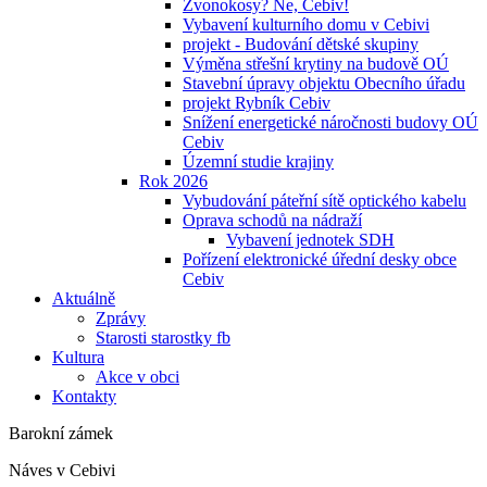
Zvonokosy? Ne, Cebiv!
Vybavení kulturního domu v Cebivi
projekt - Budování dětské skupiny
Výměna střešní krytiny na budově OÚ
Stavební úpravy objektu Obecního úřadu
projekt Rybník Cebiv
Snížení energetické náročnosti budovy OÚ
Cebiv
Územní studie krajiny
Rok 2026
Vybudování páteřní sítě optického kabelu
Oprava schodů na nádraží
Vybavení jednotek SDH
Pořízení elektronické úřední desky obce
Cebiv
Aktuálně
Zprávy
Starosti starostky fb
Kultura
Akce v obci
Kontakty
Barokní zámek
Náves v Cebivi