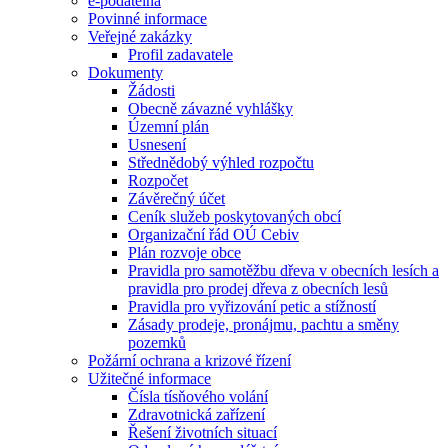
e-podatelna
Povinné informace
Veřejné zakázky
Profil zadavatele
Dokumenty
Žádosti
Obecně závazné vyhlášky
Územní plán
Usnesení
Střednědobý výhled rozpočtu
Rozpočet
Závěrečný účet
Ceník služeb poskytovaných obcí
Organizační řád OÚ Cebiv
Plán rozvoje obce
Pravidla pro samotěžbu dřeva v obecních lesích a
pravidla pro prodej dřeva z obecních lesů
Pravidla pro vyřizování petic a stížností
Zásady prodeje, pronájmu, pachtu a směny
pozemků
Požární ochrana a krizové řízení
Užitečné informace
Čísla tísňového volání
Zdravotnická zařízení
Řešení životních situací