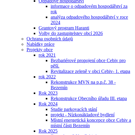
Odpadové hospodářství
informace o odpadovém hospodářství za
rok
analýza odpadového hospodářství v roce
2024
Grantový program Haranti
Volby do zastupitelstev obcí 2026
Ochrana osobních údajů
Nabídky práce
Projekty obce
rok 2021
Bezbariérové propojení obce Cebiv pro
pěší.
Revitalizace zeleně v obci Cebiv- 1. etapa
rok 2022
Rekonstrukce MVN na p.p.č. 38 -
Bezemín
Rok 2023
Rekonstrukce Obecního úřadu III. etapa
Rok 2024
Studie parkovacích stání
projekt - Nízkonákladové bydlení
Místní energetická koncepce obce Cebiv a
místní části Bezemín
Rok 2025