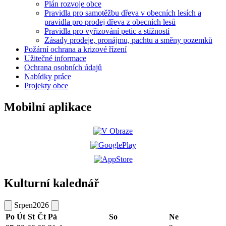
Plán rozvoje obce
Pravidla pro samotěžbu dřeva v obecních lesích a
pravidla pro prodej dřeva z obecních lesů
Pravidla pro vyřizování petic a stížností
Zásady prodeje, pronájmu, pachtu a směny pozemků
Požární ochrana a krizové řízení
Užitečné informace
Ochrana osobních údajů
Nabídky práce
Projekty obce
Mobilní aplikace
Kulturní kalednář
Srpen
2026
Po
Út
St
Čt
Pá
So
Ne