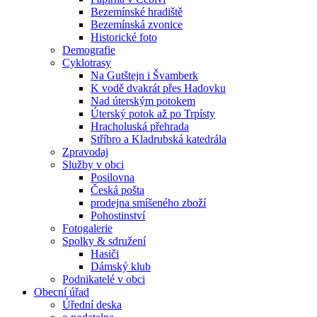
Bezemínské hradiště
Bezemínská zvonice
Historické foto
Demografie
Cyklotrasy
Na Gutštejn i Švamberk
K vodě dvakrát přes Hadovku
Nad úterským potokem
Úterský potok až po Trpísty
Hracholuská přehrada
Stříbro a Kladrubská katedrála
Zpravodaj
Služby v obci
Posilovna
Česká pošta
prodejna smíšeného zboží
Pohostinství
Fotogalerie
Spolky & sdružení
Hasiči
Dámský klub
Podnikatelé v obci
Obecní úřad
Úřední deska