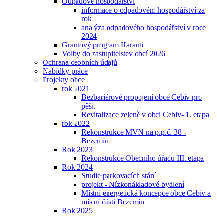
Odpadové hospodářství
informace o odpadovém hospodářství za
rok
analýza odpadového hospodářství v roce
2024
Grantový program Haranti
Volby do zastupitelstev obcí 2026
Ochrana osobních údajů
Nabídky práce
Projekty obce
rok 2021
Bezbariérové propojení obce Cebiv pro
pěší.
Revitalizace zeleně v obci Cebiv- 1. etapa
rok 2022
Rekonstrukce MVN na p.p.č. 38 -
Bezemín
Rok 2023
Rekonstrukce Obecního úřadu III. etapa
Rok 2024
Studie parkovacích stání
projekt - Nízkonákladové bydlení
Místní energetická koncepce obce Cebiv a
místní části Bezemín
Rok 2025