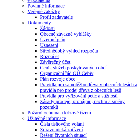
e-podatelna
Povinné informace
Veřejné zakázky
Profil zadavatele
Dokumenty
Žádosti
Obecně závazné vyhlášky
Územní plán
Usnesení
Střednědobý výhled rozpočtu
Rozpočet
Závěrečný účet
Ceník služeb poskytovaných obcí
Organizační řád OÚ Cebiv
Plán rozvoje obce
Pravidla pro samotěžbu dřeva v obecních lesích a
pravidla pro prodej dřeva z obecních lesů
Pravidla pro vyřizování petic a stížností
Zásady prodeje, pronájmu, pachtu a směny
pozemků
Požární ochrana a krizové řízení
Užitečné informace
Čísla tísňového volání
Zdravotnická zařízení
Řešení životních situací