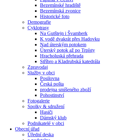
Bezemínské hradiště
Bezemínská zvonice
Historické foto
Demografie
Cyklotrasy
Na Gutštejn i Švamberk
K vodě dvakrát přes Hadovku
Nad úterským potokem
Úterský potok až po Trpísty
Hracholuská přehrada
Stříbro a Kladrubská katedrála
Zpravodaj
Služby v obci
Posilovna
Česká pošta
prodejna smíšeného zboží
Pohostinství
Fotogalerie
Spolky & sdružení
Hasiči
Dámský klub
Podnikatelé v obci
Obecní úřad
Úřední deska