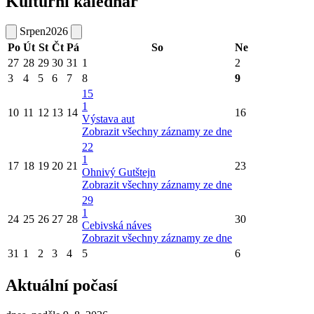
Kulturní kalednář
Srpen
2026
Po
Út
St
Čt
Pá
So
Ne
27
28
29
30
31
1
2
3
4
5
6
7
8
9
15
1
10
11
12
13
14
16
Výstava aut
Zobrazit všechny záznamy ze dne
22
1
17
18
19
20
21
23
Ohnivý Gutštejn
Zobrazit všechny záznamy ze dne
29
1
24
25
26
27
28
30
Cebivská náves
Zobrazit všechny záznamy ze dne
31
1
2
3
4
5
6
Aktuální počasí