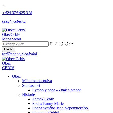
+420 374 625 318
obec@cebiv.cz
Obec
Cebiv
Mapa webu
Hledaný výraz
Hledat
rozšířené vyhledávání
Obec
CEBIV
Obec
Místní samospráva
Současnost
Symboly obce - Znak a prapor
Historie
Zámek Cebiv
Socha Panny Marie
Socha svatého Jana Nepomuckého
Papírna v Cebivi