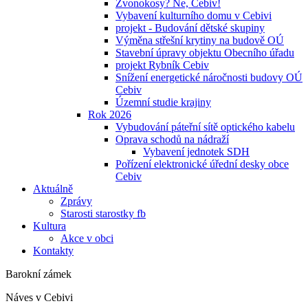
Zvonokosy? Ne, Cebiv!
Vybavení kulturního domu v Cebivi
projekt - Budování dětské skupiny
Výměna střešní krytiny na budově OÚ
Stavební úpravy objektu Obecního úřadu
projekt Rybník Cebiv
Snížení energetické náročnosti budovy OÚ
Cebiv
Územní studie krajiny
Rok 2026
Vybudování páteřní sítě optického kabelu
Oprava schodů na nádraží
Vybavení jednotek SDH
Pořízení elektronické úřední desky obce
Cebiv
Aktuálně
Zprávy
Starosti starostky fb
Kultura
Akce v obci
Kontakty
Barokní zámek
Náves v Cebivi